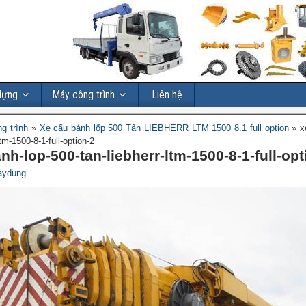
dựng
Máy công trình
Liên hệ
g trình
»
Xe cẩu bánh lốp 500 Tấn LIEBHERR LTM 1500 8.1 full option
»
x
ltm-1500-8-1-full-option-2
nh-lop-500-tan-liebherr-ltm-1500-8-1-full-opt
aydung