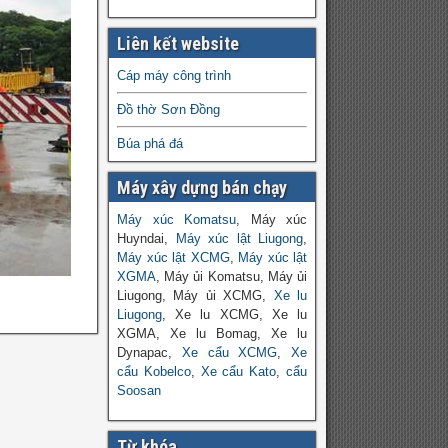
Liên kết website
Cáp máy công trình
Đồ thờ Sơn Đồng
Búa phá đá
Máy xây dựng bán chạy
Máy xúc Komatsu
, Máy xúc
Huyndai,
Máy xúc lật Liugong
,
Máy xúc lật XCMG
,
Máy xúc lật
XGMA
, Máy ủi Komatsu, Máy ủi
Liugong, Máy ủi XCMG,
Xe lu
Liugong
, Xe lu XCMG, Xe lu
XGMA, Xe lu Bomag, Xe lu
Dynapac,
Xe cẩu XCMG
,
Xe
cẩu Kobelco
,
Xe cẩu Kato
,
cẩu
Soosan
Từ khóa