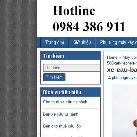
Trang chủ
Giới thiệu
Phụ tùng máy xây 
Tìm kiếm
Home
»
Máy côn
500-tan-liebherr-
xe-cau-ba
phutungmayx
Dịch vụ tiêu biểu
Cho thuê xe cẩu tự hành
Bán xe cẩu tự hành
Bán cho thuê cẩu lốp