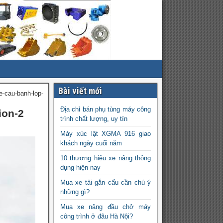
Bài viết mới
e-cau-banh-lop-
Địa chỉ bán phụ tùng máy công
ion-2
trình chất lượng, uy tín
Máy xúc lật XGMA 916 giao
khách ngày cuối năm
10 thương hiệu xe nâng thông
dụng hiện nay
Mua xe tải gắn cẩu cần chú ý
những gì?
Mua xe nâng đầu chở máy
công trình ở đâu Hà Nội?