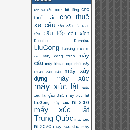
cho
bơm bê tông
bán xe cẩu
cho thuê
thuê cẩu
xe cẩu
cần cẩu
cẩu bánh
cẩu lốp
cẩu xích
xích
Kobelco
Komatsu
LiuGong
Lonking
mua xe
máy
máy công trình
cẩu
cẩu
máy khoan cọc nhồi
máy
máy xây
khoan đập cáp
máy xúc
dựng
máy xúc lật
máy
máy xúc lật
xúc lật gầu 3m3
LiuGong
máy xúc lật SDLG
máy xúc lật
Trung Quốc
máy xúc
máy xúc đào
máy
lật XCMG