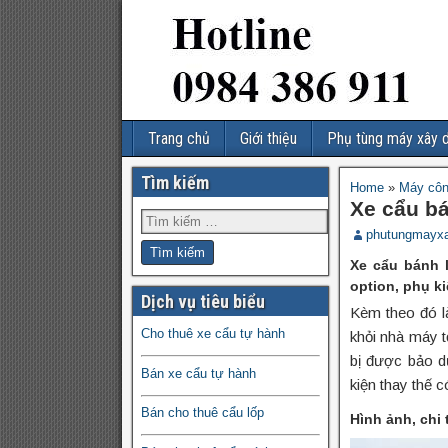
Trang chủ
Giới thiệu
Phụ tùng máy xây 
Tìm kiếm
Home
»
Máy côn
Xe cẩu bá
phutungmayx
Xe cẩu bánh 
option, phụ ki
Dịch vụ tiêu biểu
Kèm theo đó l
Cho thuê xe cẩu tự hành
khỏi nhà máy tớ
bị được bảo d
Bán xe cẩu tự hành
kiện thay thế 
Bán cho thuê cẩu lốp
Hình ảnh, chi