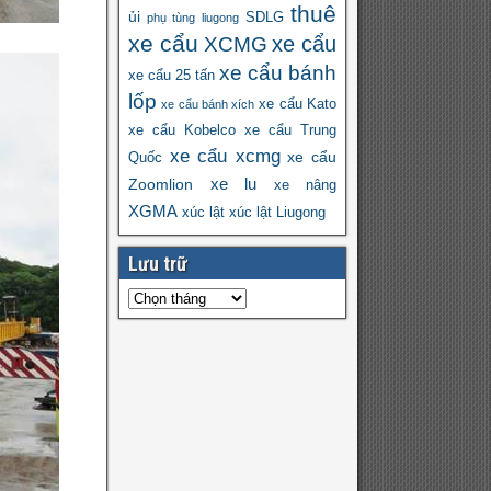
thuê
ủi
SDLG
phụ tùng liugong
xe cẩu
xe cẩu
XCMG
xe cẩu bánh
xe cẩu 25 tấn
lốp
xe cẩu Kato
xe cẩu bánh xích
xe cẩu Kobelco
xe cẩu Trung
xe cẩu xcmg
xe cẩu
Quốc
xe lu
Zoomlion
xe nâng
XGMA
xúc lật
xúc lật Liugong
Lưu trữ