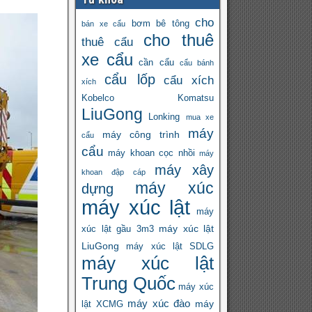
cho
bơm bê tông
bán xe cẩu
cho thuê
thuê cẩu
xe cẩu
cần cẩu
cẩu bánh
cẩu lốp
cẩu xích
xích
Kobelco
Komatsu
LiuGong
Lonking
mua xe
máy
máy công trình
cẩu
cẩu
máy khoan cọc nhồi
máy
máy xây
khoan đập cáp
máy xúc
dựng
máy xúc lật
máy
máy xúc lật
xúc lật gầu 3m3
LiuGong
máy xúc lật SDLG
máy xúc lật
Trung Quốc
máy xúc
máy xúc đào
máy
lật XCMG