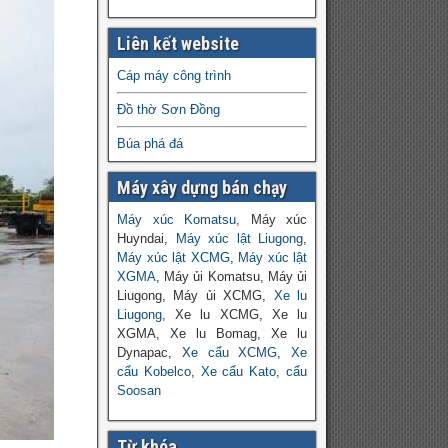
Liên kết website
Cáp máy công trình
Đồ thờ Sơn Đồng
Búa phá đá
Máy xây dựng bán chạy
Máy xúc Komatsu
, Máy xúc
Huyndai,
Máy xúc lật Liugong
,
Máy xúc lật XCMG
,
Máy xúc lật
XGMA
, Máy ủi Komatsu, Máy ủi
Liugong, Máy ủi XCMG,
Xe lu
Liugong
, Xe lu XCMG, Xe lu
XGMA, Xe lu Bomag, Xe lu
Dynapac,
Xe cẩu XCMG
,
Xe
cẩu Kobelco
,
Xe cẩu Kato
,
cẩu
Soosan
Từ khóa