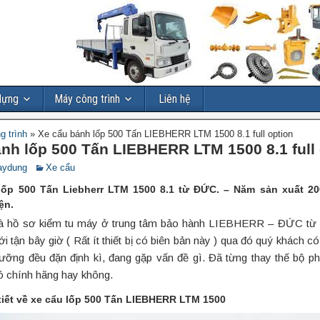
dựng
Máy công trình
Liên hệ
g trình
»
Xe cẩu bánh lốp 500 Tấn LIEBHERR LTM 1500 8.1 full option
nh lốp 500 Tấn LIEBHERR LTM 1500 8.1 full 
aydung
Xe cẩu
lốp 500 Tấn Liebherr LTM 1500 8.1 từ ĐỨC. – Năm sản xuất 2
ện.
à hồ sơ kiểm tu máy ở trung tâm bảo hành LIEBHERR – ĐỨC từ l
i tận bây giờ ( Rất ít thiết bị có biên bản này ) qua đó quý khách có 
ưỡng đều đặn định kì, đang gặp vấn đề gì. Đã từng thay thế bộ ph
có chính hãng hay không.
 tiết về xe cẩu lốp 500 Tấn LIEBHERR LTM 1500