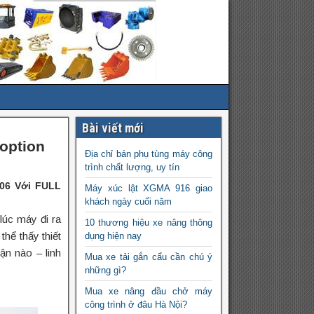
Bài viết mới
option
Địa chỉ bán phụ tùng máy công
trình chất lượng, uy tín
006 Với FULL
Máy xúc lật XGMA 916 giao
khách ngày cuối năm
úc máy đi ra
10 thương hiệu xe nâng thông
thể thấy thiết
dụng hiện nay
ận nào – linh
Mua xe tải gắn cẩu cần chú ý
những gì?
Mua xe nâng đầu chở máy
công trình ở đâu Hà Nội?