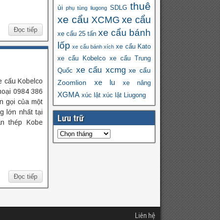
thuê
ủi
SDLG
phụ tùng liugong
xe cẩu
xe cẩu
XCMG
Đọc tiếp
xe cẩu bánh
xe cẩu 25 tấn
lốp
xe cẩu Kato
xe cẩu bánh xích
xe cẩu Kobelco
xe cẩu Trung
xe cẩu xcmg
xe cẩu
Quốc
e cẩu Kobelco
xe lu
Zoomlion
xe nâng
thoại 0984 386
XGMA
xúc lật
xúc lật Liugong
ên gọi của một
 lớn nhất tại
Lưu trữ
àn thép Kobe
Đọc tiếp
Liên hệ