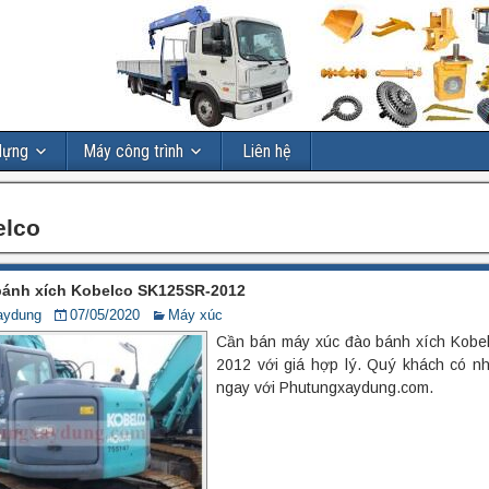
dựng
Máy công trình
Liên hệ
elco
bánh xích Kobelco SK125SR-2012
aydung
07/05/2020
Máy xúc
Cần bán máy xúc đào bánh xích Kobe
2012 với giá hợp lý. Quý khách có nh
ngay với Phutungxaydung.com.