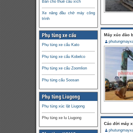
Bán cho thuê cẩu xích
Xe nâng đầu chở máy công
trình
Phụ tùng xe cẩu
Máy xúc đào 
phutungmayx
Phụ tùng xe cẩu Kato
Phụ tùng xe cẩu Kobelco
Phụ tùng xe cẩu Zoomlion
Phụ tùng cẩu Soosan
Phụ tùng Liugong
Phụ tùng xúc lật Liugong
Phụ tùng xe lu Liugong
Các đời máy x
phutungmayx