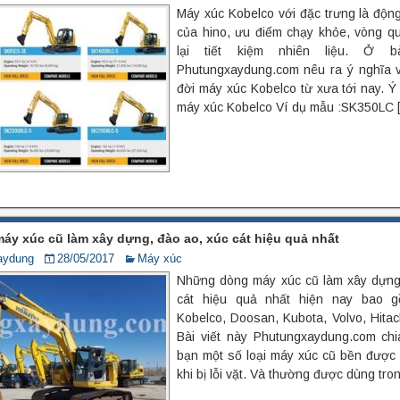
Máy xúc Kobelco với đặc trưng là động
của hino, ưu điểm chạy khỏe, vòng 
lại tiết kiệm nhiên liệu. Ở b
Phutungxaydung.com nêu ra ý nghĩa v
đời máy xúc Kobelco từ xưa tới nay. Ý
máy xúc Kobelco Ví dụ mẫu :SK350LC 
y xúc cũ làm xây dựng, đào ao, xúc cát hiệu quả nhất
aydung
28/05/2017
Máy xúc
Những dòng máy xúc cũ làm xây dựng
cát hiệu quả nhất hiện nay bao 
Kobelco, Doosan, Kubota, Volvo, Hitachi
Bài viết này Phutungxaydung.com ch
bạn một số loại máy xúc cũ bền được 
khi bị lỗi vặt. Và thường được dùng tro