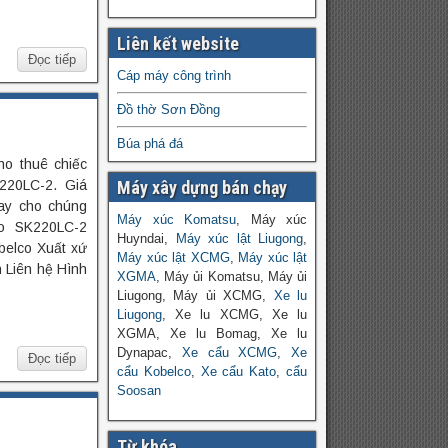
Liên kết website
Đọc tiếp
Cáp máy công trình
Đồ thờ Sơn Đồng
Búa phá đá
o thuê chiếc
220LC-2. Giá
Máy xây dựng bán chạy
ay cho chúng
Máy xúc Komatsu
, Máy xúc
co SK220LC-2
Huyndai,
Máy xúc lật Liugong
,
belco Xuất xứ
Máy xúc lật XCMG
,
Máy xúc lật
 Liên hệ Hình
XGMA
, Máy ủi Komatsu, Máy ủi
Liugong, Máy ủi XCMG,
Xe lu
Liugong
, Xe lu XCMG, Xe lu
XGMA, Xe lu Bomag, Xe lu
Dynapac,
Xe cẩu XCMG
,
Xe
Đọc tiếp
cẩu Kobelco
,
Xe cẩu Kato
,
cẩu
Soosan
Từ khóa