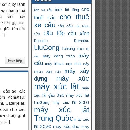
 cơ 4 xy lanh
cho
bơm bê tông
quay nhanh mà
bán xe cẩu
cho thuê
ài viết này
thuê cẩu
ề tên gọi các
xe cẩu
cần cẩu
cẩu bánh
 nghĩa tên đời
cẩu lốp
cẩu xích
xích
[…]
Kobelco
Komatsu
LiuGong
Lonking
mua xe
máy
máy công trình
cẩu
Đọc tiếp
cẩu
máy khoan cọc nhồi
máy
máy xây
khoan đập cáp
máy xúc
dựng
máy xúc lật
máy
, đào ao, xúc
máy xúc lật
xúc lật gầu 3m3
gồm Komatsu,
LiuGong
máy xúc lật SDLG
, Caterpillar.
máy xúc lật
ia sẻ cho các
ưa chuộng, ít
Trung Quốc
máy xúc
ng […]
máy xúc đào
máy
lật XCMG