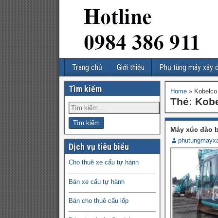
Trang chủ
Giới thiệu
Phụ tùng máy xây 
Tìm kiếm
Home
»
Kobelco
Thẻ:
Kob
Máy xúc đào 
phutungmayx
Dịch vụ tiêu biểu
Cho thuê xe cẩu tự hành
Bán xe cẩu tự hành
Bán cho thuê cẩu lốp