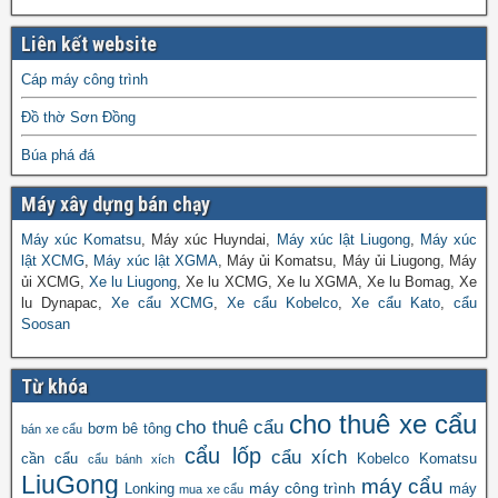
Liên kết website
Cáp máy công trình
Đồ thờ Sơn Đồng
Búa phá đá
Máy xây dựng bán chạy
Máy xúc Komatsu
, Máy xúc Huyndai,
Máy xúc lật Liugong
,
Máy xúc
lật XCMG
,
Máy xúc lật XGMA
, Máy ủi Komatsu, Máy ủi Liugong, Máy
ủi XCMG,
Xe lu Liugong
, Xe lu XCMG, Xe lu XGMA, Xe lu Bomag, Xe
lu Dynapac,
Xe cẩu XCMG
,
Xe cẩu Kobelco
,
Xe cẩu Kato
,
cẩu
Soosan
Từ khóa
cho thuê xe cẩu
cho thuê cẩu
bơm bê tông
bán xe cẩu
cẩu lốp
cẩu xích
cần cẩu
Kobelco
Komatsu
cẩu bánh xích
LiuGong
máy cẩu
máy công trình
Lonking
máy
mua xe cẩu