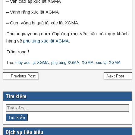
– Van cao áp xúc lật XGMA
– Vành răng xúc lật XGMA
– Cụm vòng bi quá tải xúc lật XGMA
Phutungxaydung.com đáp ứng mọi yêu cầu của quý khách
hàng về
phụ tùng xúc lật XGMA
.
Trân trọng !
Thẻ:
máy xúc lật XGMA
,
phụ tùng XGMA
,
XGMA
,
xúc lật XGMA
← Previous Post
Next Post →
Tìm kiếm
Dịch vụ tiêu biểu