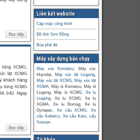
Liên kết website
Cáp máy công trình
Đọc tiếp
Đồ thờ Sơn Đồng
Búa phá đá
Máy xây dựng bán chạy
ụ tùng XCMG,
Máy xúc Komatsu
, Máy xúc
xúc lật XCMG
Huyndai,
Máy xúc lật Liugong
,
ý khách hàng
Máy xúc lật XCMG
,
Máy xúc lật
phụ tùng XCMG
XGMA
, Máy ủi Komatsu, Máy ủi
Liugong, Máy ủi XCMG,
Xe lu
66 043. Ngay
Liugong
, Xe lu XCMG, Xe lu
XGMA, Xe lu Bomag, Xe lu
Dynapac,
Xe cẩu XCMG
,
Xe
cẩu Kobelco
,
Xe cẩu Kato
,
cẩu
Soosan
Đọc tiếp
Từ khóa