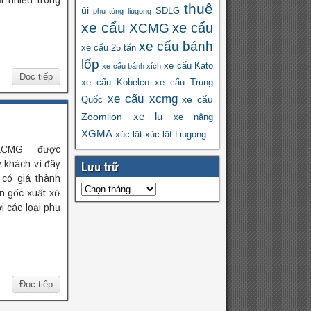
t nhiều trong
thuê
ủi
SDLG
phụ tùng liugong
xe cẩu
xe cẩu
XCMG
xe cẩu bánh
xe cẩu 25 tấn
lốp
xe cẩu Kato
xe cẩu bánh xích
Đọc tiếp
xe cẩu Kobelco
xe cẩu Trung
xe cẩu xcmg
xe cẩu
Quốc
xe lu
Zoomlion
xe nâng
XGMA
xúc lật
xúc lật Liugong
XCMG được
 khách vì đây
Lưu trữ
có giá thành
n gốc xuất xứ
i các loại phụ
Đọc tiếp