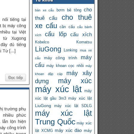
cho
bơm bê tông
bán xe cẩu
cho thuê
thuê cẩu
ổi tiếng tại
xe cẩu
ết bị máy công
cần cẩu
cẩu bánh
hiều tại Việt
cẩu lốp
cẩu xích
xích
a từ Xugong
Kobelco
Komatsu
 đầy đủ tiếng
LiuGong
Lonking
i Từ […]
mua xe
máy
máy công trình
cẩu
cẩu
máy khoan cọc nhồi
máy
máy xây
khoan đập cáp
Đọc tiếp
máy xúc
dựng
máy xúc lật
máy
máy xúc lật
xúc lật gầu 3m3
LiuGong
máy xúc lật SDLG
hị trường phụ
máy xúc lật
 nhiều phức
Trung Quốc
 lẫn lộn hiện
máy xúc
máy công trình
máy xúc đào
máy
lật XCMG