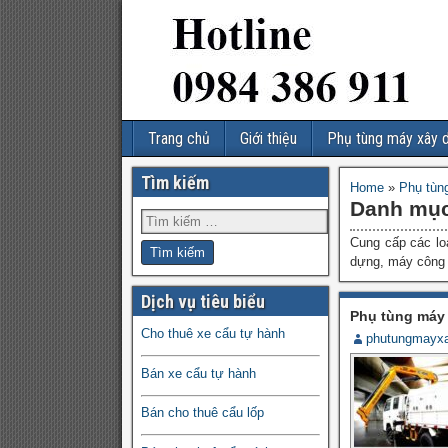
Trang chủ
Giới thiệu
Phụ tùng máy xây 
Tìm kiếm
Home
»
Phụ tùn
Danh mụ
Cung cấp các lo
dựng, máy công t
Dịch vụ tiêu biểu
Phụ tùng máy 
Cho thuê xe cẩu tự hành
phutungmayx
Bán xe cẩu tự hành
Bán cho thuê cẩu lốp