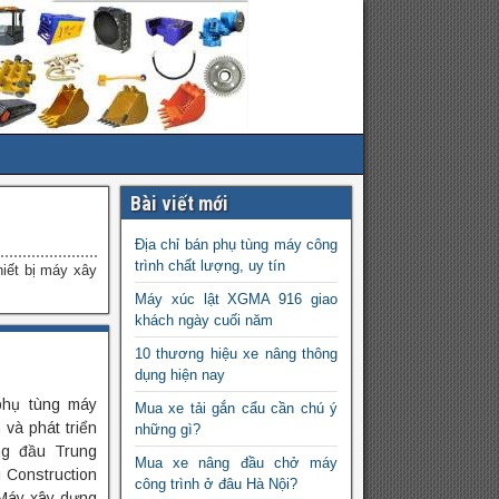
Bài viết mới
Địa chỉ bán phụ tùng máy công
trình chất lượng, uy tín
hiết bị máy xây
Máy xúc lật XGMA 916 giao
khách ngày cuối năm
10 thương hiệu xe nâng thông
dụng hiện nay
phụ tùng máy
Mua xe tải gắn cẩu cần chú ý
 và phát triển
những gì?
ng đầu Trung
Mua xe nâng đầu chở máy
 Construction
công trình ở đâu Hà Nội?
 Máy xây dựng