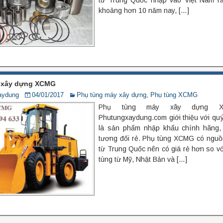
từ Trung Quốc nhập vào Việt Nam rấ
khoảng hơn 10 năm nay, […]
 xây dựng XCMG
aydung
04/01/2017
Phụ tùng máy xây dựng
,
Phụ tùng XCMG
Phụ tùng máy xây dựng 
Phutungxaydung.com giới thiệu với quý
là sản phẩm nhập khẩu chính hãng, 
tương đối rẻ. Phụ tùng XCMG có nguồ
từ Trung Quốc nên có giá rẻ hơn so vớ
tùng từ Mỹ, Nhật Bản và […]