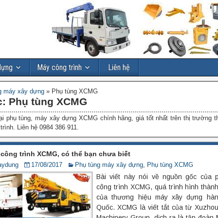
dựng
Máy công trình
Liên hệ
g máy xây dựng
»
Phụ tùng XCMG
c:
Phụ tùng XCMG
ại phụ tùng, máy xây dựng XCMG chính hãng, giá tốt nhất trên thị trường t
rình. Liên hệ 0984 386 911.
công trình XCMG, có thể bạn chưa biết
aydung
17/08/2017
Phụ tùng máy xây dựng
,
Phụ tùng XCMG
Bài viết này nói về nguồn gốc của 
công trình XCMG, quá trình hình thành
của thương hiệu máy xây dựng hà
Quốc. XCMG là viết tắt của từ Xuzhou
Machinery Group, dịch ra là tập đoàn