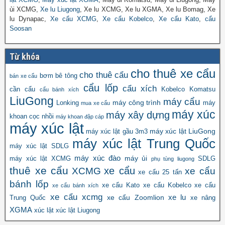
ủi XCMG,
Xe lu Liugong
, Xe lu XCMG, Xe lu XGMA, Xe lu Bomag, Xe
lu Dynapac,
Xe cẩu XCMG
,
Xe cẩu Kobelco
,
Xe cẩu Kato
,
cẩu
Soosan
Từ khóa
cho thuê xe cẩu
cho thuê cẩu
bơm bê tông
bán xe cẩu
cẩu lốp
cẩu xích
cần cẩu
Kobelco
Komatsu
cẩu bánh xích
LiuGong
máy cẩu
máy công trình
Lonking
máy
mua xe cẩu
máy xúc
máy xây dựng
khoan cọc nhồi
máy khoan đập cáp
máy xúc lật
máy xúc lật LiuGong
máy xúc lật gầu 3m3
máy xúc lật Trung Quốc
máy xúc lật SDLG
máy xúc đào
máy ủi
máy xúc lật XCMG
SDLG
phụ tùng liugong
thuê xe cẩu
xe cẩu
XCMG
xe cẩu
xe cẩu 25 tấn
bánh lốp
xe cẩu Kato
xe cẩu Kobelco
xe cẩu
xe cẩu bánh xích
xe cẩu xcmg
xe lu
xe cẩu Zoomlion
Trung Quốc
xe nâng
XGMA
xúc lật
xúc lật Liugong