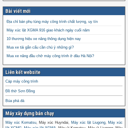
Bài viết mới
Địa chỉ bán phụ tùng máy công trình chất lượng, uy tín
Máy xúc lật XGMA 916 giao khách ngày cuối năm
10 thương hiệu xe nâng thông dụng hiện nay
Mua xe tải gắn cẩu cần chú ý những gì?
Mua xe nâng đầu chở máy công trình ở đâu Hà Nội?
Liên kết website
Cáp máy công trình
Đồ thờ Sơn Đồng
Búa phá đá
Máy xây dựng bán chạy
Máy xúc Komatsu
, Máy xúc Huyndai,
Máy xúc lật Liugong
,
Máy xúc
lật XCMG
,
Máy xúc lật XGMA
, Máy ủi Komatsu, Máy ủi Liugong, Máy