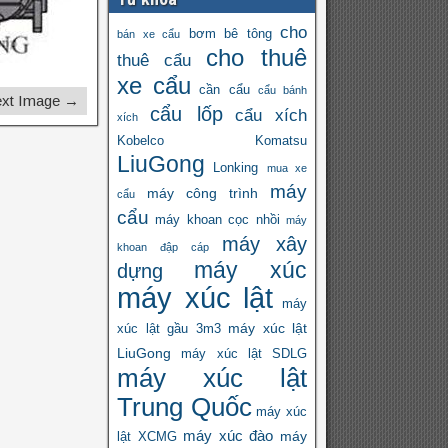
cho
bơm bê tông
bán xe cẩu
cho thuê
thuê cẩu
xe cẩu
cần cẩu
cẩu bánh
xt Image →
cẩu lốp
cẩu xích
xích
Kobelco
Komatsu
LiuGong
Lonking
mua xe
máy
máy công trình
cẩu
cẩu
máy khoan cọc nhồi
máy
máy xây
khoan đập cáp
máy xúc
dựng
máy xúc lật
máy
máy xúc lật
xúc lật gầu 3m3
LiuGong
máy xúc lật SDLG
máy xúc lật
Trung Quốc
máy xúc
máy xúc đào
máy
lật XCMG