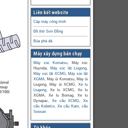
Liên kết website
Cáp máy công trình
Đồ thờ Sơn Đồng
Búa phá đá
Máy xây dựng bán chạy
Máy xúc Komatsu
, Máy xúc
Huyndai,
Máy xúc lật Liugong
,
Máy xúc lật XCMG
,
Máy xúc lật
XGMA
, Máy ủi Komatsu, Máy ủi
Liugong, Máy ủi XCMG,
Xe lu
Liugong
, Xe lu XCMG, Xe lu
XGMA, Xe lu Bomag, Xe lu
Dynapac,
Xe cẩu XCMG
,
Xe
cẩu Kobelco
,
Xe cẩu Kato
,
cẩu
Soosan
Từ khóa