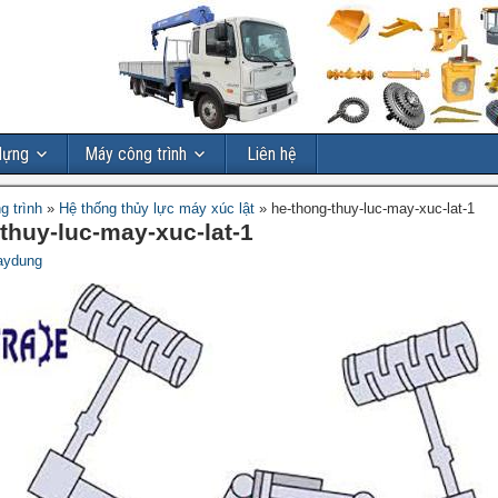
dựng
Máy công trình
Liên hệ
g trình
»
Hệ thống thủy lực máy xúc lật
»
he-thong-thuy-luc-may-xuc-lat-1
thuy-luc-may-xuc-lat-1
aydung