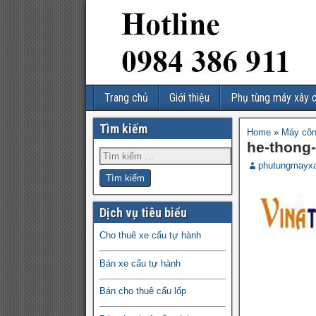
Trang chủ
Giới thiệu
Phụ tùng máy xây 
Tìm kiếm
Home
»
Máy côn
he-thong-
phutungmayx
Dịch vụ tiêu biểu
Cho thuê xe cẩu tự hành
Bán xe cẩu tự hành
Bán cho thuê cẩu lốp