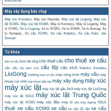
Búa phá đá
Máy xây dựng bán chạy
Máy xúc Komatsu
, Máy xúc Huyndai,
Máy xúc lật Liugong
,
Máy xúc
lật XCMG
,
Máy xúc lật XGMA
, Máy ủi Komatsu, Máy ủi Liugong, Máy
ủi XCMG,
Xe lu Liugong
, Xe lu XCMG, Xe lu XGMA, Xe lu Bomag, Xe
lu Dynapac,
Xe cẩu XCMG
,
Xe cẩu Kobelco
,
Xe cẩu Kato
,
cẩu
Soosan
Từ khóa
cho thuê xe cẩu
cho thuê cẩu
bơm bê tông
bán xe cẩu
cẩu lốp
cẩu xích
cần cẩu
Kobelco
Komatsu
cẩu bánh xích
LiuGong
máy cẩu
máy công trình
Lonking
máy
mua xe cẩu
máy xúc
máy xây dựng
khoan cọc nhồi
máy khoan đập cáp
máy xúc lật
máy xúc lật LiuGong
máy xúc lật gầu 3m3
máy xúc lật Trung Quốc
máy xúc lật SDLG
máy xúc đào
máy ủi
máy xúc lật XCMG
SDLG
phụ tùng liugong
thuê xe cẩu
xe cẩu
XCMG
xe cẩu
xe cẩu 25 tấn