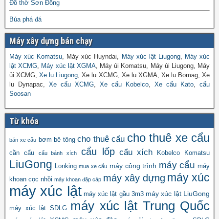
Đồ thờ Sơn Đồng
Búa phá đá
Máy xây dựng bán chạy
Máy xúc Komatsu
, Máy xúc Huyndai,
Máy xúc lật Liugong
,
Máy xúc
lật XCMG
,
Máy xúc lật XGMA
, Máy ủi Komatsu, Máy ủi Liugong, Máy
ủi XCMG,
Xe lu Liugong
, Xe lu XCMG, Xe lu XGMA, Xe lu Bomag, Xe
lu Dynapac,
Xe cẩu XCMG
,
Xe cẩu Kobelco
,
Xe cẩu Kato
,
cẩu
Soosan
Từ khóa
cho thuê xe cẩu
cho thuê cẩu
bơm bê tông
bán xe cẩu
cẩu lốp
cẩu xích
cần cẩu
Kobelco
Komatsu
cẩu bánh xích
LiuGong
máy cẩu
máy công trình
Lonking
máy
mua xe cẩu
máy xúc
máy xây dựng
khoan cọc nhồi
máy khoan đập cáp
máy xúc lật
máy xúc lật LiuGong
máy xúc lật gầu 3m3
máy xúc lật Trung Quốc
máy xúc lật SDLG