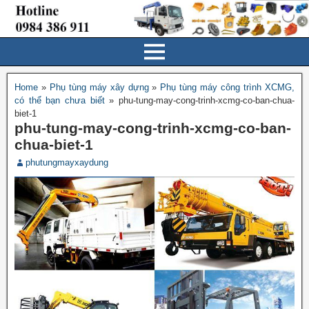
Home
»
Phụ tùng máy xây dựng
»
Phụ tùng máy công trình XCMG,
có thể bạn chưa biết
»
phu-tung-may-cong-trinh-xcmg-co-ban-chua-
biet-1
phu-tung-may-cong-trinh-xcmg-co-ban-
chua-biet-1
phutungmayxaydung