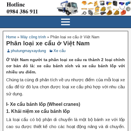
Home
»
Máy công trình
»
Phân loại xe cẩu ở Việt Nam
Phân loại xe cẩu ở Việt Nam
phutungmayxaydung
Xe cẩu
Ở Việt Nam người ta phân loại xe cẩu ra thành 2 loại chính
cơ bản đó là: xe cẩu bánh xích và xe cẩu bánh lốp với
nhiều ưu điểm.
Chúng ta cùng đi phân tích về ưu nhược điểm của mỗi loại xe
cẩu để từ đó lựa chọn được loại xe cẩu phù hợp với nhu cầu
sử dụng.
I- Xe cẩu bánh lốp (Wheel cranes)
1. Khái niệm xe cẩu bánh lốp
Là loại cẩu có bộ phận di chuyển là một bộ bánh xe với lốp
cao su được thiết kế cho các hoạt động nâng và di chuyển.