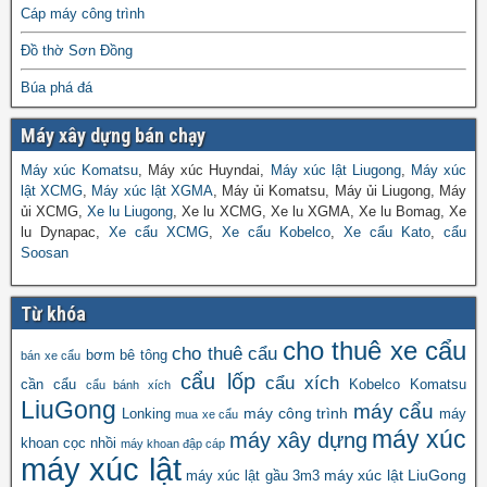
Cáp máy công trình
Đồ thờ Sơn Đồng
Búa phá đá
Máy xây dựng bán chạy
Máy xúc Komatsu
, Máy xúc Huyndai,
Máy xúc lật Liugong
,
Máy xúc
lật XCMG
,
Máy xúc lật XGMA
, Máy ủi Komatsu, Máy ủi Liugong, Máy
ủi XCMG,
Xe lu Liugong
, Xe lu XCMG, Xe lu XGMA, Xe lu Bomag, Xe
lu Dynapac,
Xe cẩu XCMG
,
Xe cẩu Kobelco
,
Xe cẩu Kato
,
cẩu
Soosan
Từ khóa
cho thuê xe cẩu
cho thuê cẩu
bơm bê tông
bán xe cẩu
cẩu lốp
cẩu xích
cần cẩu
Kobelco
Komatsu
cẩu bánh xích
LiuGong
máy cẩu
máy công trình
Lonking
máy
mua xe cẩu
máy xúc
máy xây dựng
khoan cọc nhồi
máy khoan đập cáp
máy xúc lật
máy xúc lật LiuGong
máy xúc lật gầu 3m3