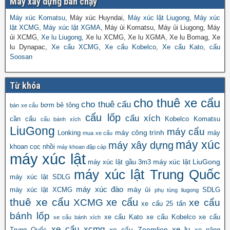
Máy xây dựng bán chạy
Máy xúc Komatsu
, Máy xúc Huyndai,
Máy xúc lật Liugong
,
Máy xúc
lật XCMG
,
Máy xúc lật XGMA
, Máy ủi Komatsu, Máy ủi Liugong, Máy
ủi XCMG,
Xe lu Liugong
, Xe lu XCMG, Xe lu XGMA, Xe lu Bomag, Xe
lu Dynapac,
Xe cẩu XCMG
,
Xe cẩu Kobelco
,
Xe cẩu Kato
,
cẩu
Soosan
Từ khóa
cho thuê xe cẩu
cho thuê cẩu
bơm bê tông
bán xe cẩu
cẩu lốp
cẩu xích
cần cẩu
Kobelco
Komatsu
cẩu bánh xích
LiuGong
máy cẩu
máy công trình
Lonking
máy
mua xe cẩu
máy xúc
máy xây dựng
khoan cọc nhồi
máy khoan đập cáp
máy xúc lật
máy xúc lật LiuGong
máy xúc lật gầu 3m3
máy xúc lật Trung Quốc
máy xúc lật SDLG
máy xúc đào
máy ủi
máy xúc lật XCMG
SDLG
phụ tùng liugong
thuê xe cẩu
xe cẩu
XCMG
xe cẩu
xe cẩu 25 tấn
bánh lốp
xe cẩu Kato
xe cẩu Kobelco
xe cẩu
xe cẩu bánh xích
xe cẩu xcmg
xe lu
xe cẩu Zoomlion
Trung Quốc
xe nâng