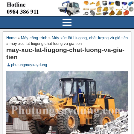
Home
»
Máy công trình
»
Máy xúc lật Liugong, chất lượng và giá tiền
»
may-xuc-lat-liugong-chat-luong-va-gia-tien
may-xuc-lat-liugong-chat-luong-va-gia-
tien
phutungmayxaydung