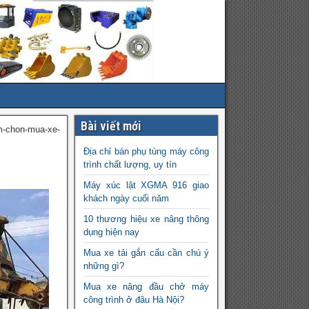
Bài viết mới
m-chon-mua-xe-
Địa chỉ bán phụ tùng máy công
trình chất lượng, uy tín
Máy xúc lật XGMA 916 giao
khách ngày cuối năm
10 thương hiệu xe nâng thông
dụng hiện nay
Mua xe tải gắn cẩu cần chú ý
những gì?
Mua xe nâng đầu chở máy
công trình ở đâu Hà Nội?