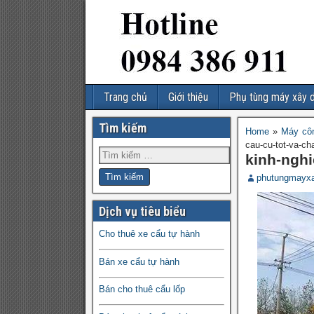
Trang chủ
Giới thiệu
Phụ tùng máy xây 
Tìm kiếm
Home
»
Máy côn
cau-cu-tot-va-ch
kinh-nghi
phutungmayx
Dịch vụ tiêu biểu
Cho thuê xe cẩu tự hành
Bán xe cẩu tự hành
Bán cho thuê cẩu lốp