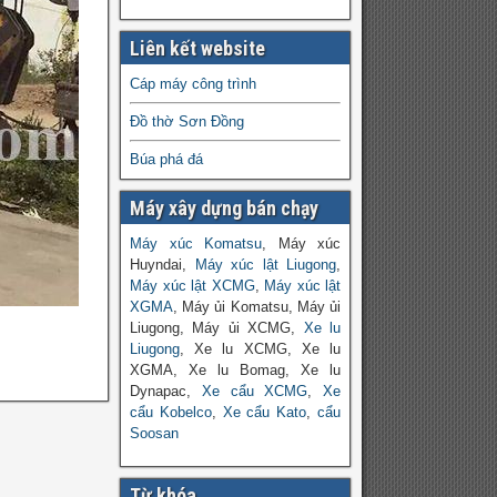
Liên kết website
Cáp máy công trình
Đồ thờ Sơn Đồng
Búa phá đá
Máy xây dựng bán chạy
Máy xúc Komatsu
, Máy xúc
Huyndai,
Máy xúc lật Liugong
,
Máy xúc lật XCMG
,
Máy xúc lật
XGMA
, Máy ủi Komatsu, Máy ủi
Liugong, Máy ủi XCMG,
Xe lu
Liugong
, Xe lu XCMG, Xe lu
XGMA, Xe lu Bomag, Xe lu
Dynapac,
Xe cẩu XCMG
,
Xe
cẩu Kobelco
,
Xe cẩu Kato
,
cẩu
Soosan
Từ khóa