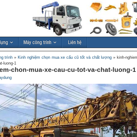
dựng
Máy công trình
Liên hệ
g trình
»
Kinh nghiệm chọn mua xe cẩu cũ tốt và chất lượng
»
kinh-nghie
at-luong-1
em-chon-mua-xe-cau-cu-tot-va-chat-luong-1
aydung