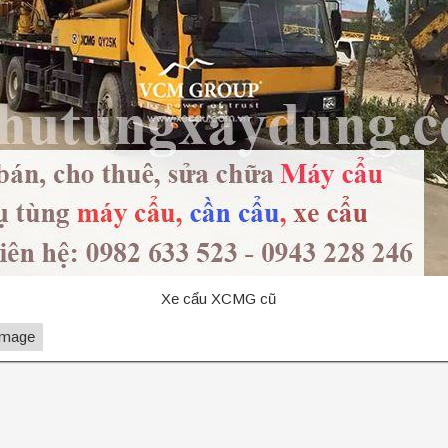
Xe cẩu XCMG cũ
Image