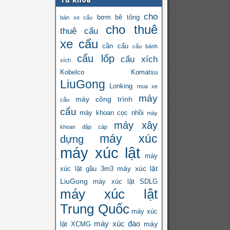
cho
bơm bê tông
bán xe cẩu
cho thuê
thuê cẩu
xe cẩu
cần cẩu
cẩu bánh
cẩu lốp
cẩu xích
xích
Kobelco
Komatsu
LiuGong
Lonking
mua xe
máy
máy công trình
cẩu
cẩu
máy khoan cọc nhồi
máy
máy xây
khoan đập cáp
máy xúc
dựng
máy xúc lật
máy
máy xúc lật
xúc lật gầu 3m3
LiuGong
máy xúc lật SDLG
máy xúc lật
Trung Quốc
máy xúc
máy xúc đào
máy
lật XCMG