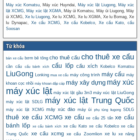
Máy xúc Komatsu
, Máy xúc Huyndai,
Máy xúc lật Liugong
,
Máy xúc
lật XCMG
,
Máy xúc lật XGMA
, Máy ủi Komatsu, Máy ủi Liugong, Máy
ủi XCMG,
Xe lu Liugong
, Xe lu XCMG, Xe lu XGMA, Xe lu Bomag, Xe
lu Dynapac,
Xe cẩu XCMG
,
Xe cẩu Kobelco
,
Xe cẩu Kato
,
cẩu
Soosan
Từ khóa
cho thuê xe cẩu
cho thuê cẩu
bơm bê tông
bán xe cẩu
cẩu lốp
cẩu xích
cần cẩu
Kobelco
Komatsu
cẩu bánh xích
LiuGong
máy cẩu
máy công trình
Lonking
máy
mua xe cẩu
máy xúc
máy xây dựng
khoan cọc nhồi
máy khoan đập cáp
máy xúc lật
máy xúc lật LiuGong
máy xúc lật gầu 3m3
máy xúc lật Trung Quốc
máy xúc lật SDLG
máy xúc đào
máy ủi
máy xúc lật XCMG
SDLG
phụ tùng liugong
thuê xe cẩu
xe cẩu
XCMG
xe cẩu
xe cẩu 25 tấn
bánh lốp
xe cẩu Kato
xe cẩu Kobelco
xe cẩu
xe cẩu bánh xích
xe cẩu xcmg
xe lu
xe cẩu Zoomlion
Trung Quốc
xe nâng