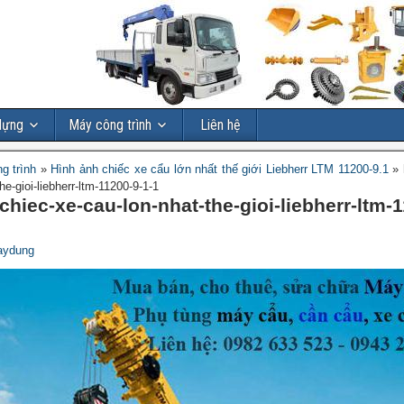
dựng
Máy công trình
Liên hệ
g trình
»
Hình ảnh chiếc xe cẩu lớn nhất thế giới Liebherr LTM 11200-9.1
»
he-gioi-liebherr-ltm-11200-9-1-1
chiec-xe-cau-lon-nhat-the-gioi-liebherr-ltm-
aydung