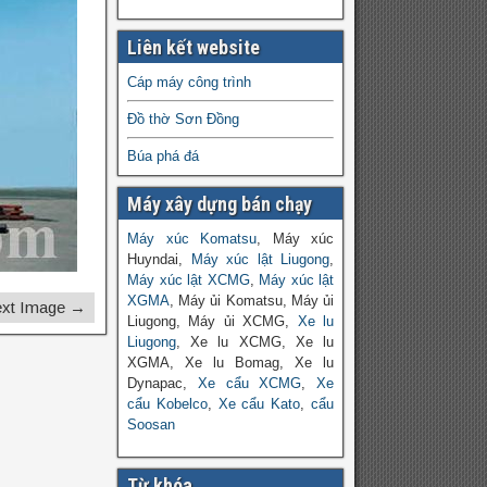
Liên kết website
Cáp máy công trình
Đồ thờ Sơn Đồng
Búa phá đá
Máy xây dựng bán chạy
Máy xúc Komatsu
, Máy xúc
Huyndai,
Máy xúc lật Liugong
,
Máy xúc lật XCMG
,
Máy xúc lật
XGMA
, Máy ủi Komatsu, Máy ủi
xt Image →
Liugong, Máy ủi XCMG,
Xe lu
Liugong
, Xe lu XCMG, Xe lu
XGMA, Xe lu Bomag, Xe lu
Dynapac,
Xe cẩu XCMG
,
Xe
cẩu Kobelco
,
Xe cẩu Kato
,
cẩu
Soosan
Từ khóa