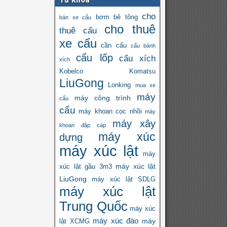
cho
bơm bê tông
bán xe cẩu
cho thuê
thuê cẩu
xe cẩu
cần cẩu
cẩu bánh
cẩu lốp
cẩu xích
xích
Kobelco
Komatsu
LiuGong
Lonking
mua xe
máy
máy công trình
cẩu
cẩu
máy khoan cọc nhồi
máy
máy xây
khoan đập cáp
máy xúc
dựng
máy xúc lật
máy
máy xúc lật
xúc lật gầu 3m3
LiuGong
máy xúc lật SDLG
máy xúc lật
Trung Quốc
máy xúc
máy xúc đào
máy
lật XCMG