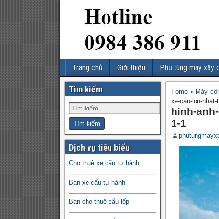
Trang chủ
Giới thiệu
Phụ tùng máy xây 
Tìm kiếm
Home
»
Máy côn
xe-cau-lon-nhat-t
hinh-anh-
1-1
phutungmayx
Dịch vụ tiêu biểu
Cho thuê xe cẩu tự hành
Bán xe cẩu tự hành
Bán cho thuê cẩu lốp