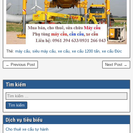
Thẻ:
máy cẩu
,
siêu máy cẩu
,
xe cẩu
,
xe cẩu 1200 tấn
,
xe cẩu Đức
← Previous Post
Next Post →
Tìm kiếm
Dịch vụ tiêu biểu
Cho thuê xe cẩu tự hành