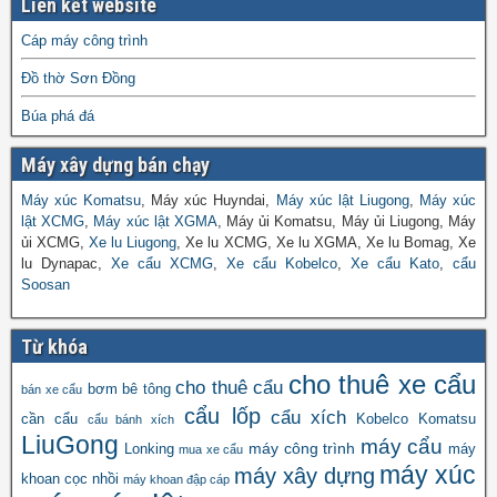
Liên kết website
Cáp máy công trình
Đồ thờ Sơn Đồng
Búa phá đá
Máy xây dựng bán chạy
Máy xúc Komatsu
, Máy xúc Huyndai,
Máy xúc lật Liugong
,
Máy xúc
lật XCMG
,
Máy xúc lật XGMA
, Máy ủi Komatsu, Máy ủi Liugong, Máy
ủi XCMG,
Xe lu Liugong
, Xe lu XCMG, Xe lu XGMA, Xe lu Bomag, Xe
lu Dynapac,
Xe cẩu XCMG
,
Xe cẩu Kobelco
,
Xe cẩu Kato
,
cẩu
Soosan
Từ khóa
cho thuê xe cẩu
cho thuê cẩu
bơm bê tông
bán xe cẩu
cẩu lốp
cẩu xích
cần cẩu
Kobelco
Komatsu
cẩu bánh xích
LiuGong
máy cẩu
máy công trình
Lonking
máy
mua xe cẩu
máy xúc
máy xây dựng
khoan cọc nhồi
máy khoan đập cáp