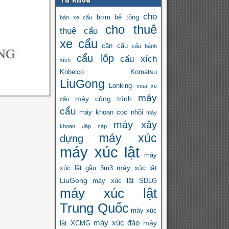
cho
bơm bê tông
bán xe cẩu
cho thuê
thuê cẩu
xe cẩu
cần cẩu
cẩu bánh
cẩu lốp
cẩu xích
xích
Kobelco
Komatsu
LiuGong
Lonking
mua xe
máy
máy công trình
cẩu
cẩu
máy khoan cọc nhồi
máy
máy xây
khoan đập cáp
máy xúc
dựng
máy xúc lật
máy
máy xúc lật
xúc lật gầu 3m3
LiuGong
máy xúc lật SDLG
máy xúc lật
Trung Quốc
máy xúc
máy xúc đào
máy
lật XCMG