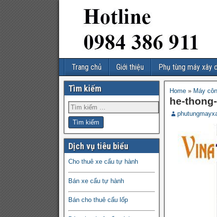
Trang chủ
Giới thiệu
Phụ tùng máy xây 
Tìm kiếm
Home
»
Máy côn
he-thong-
phutungmayx
Dịch vụ tiêu biểu
Cho thuê xe cẩu tự hành
Bán xe cẩu tự hành
Bán cho thuê cẩu lốp