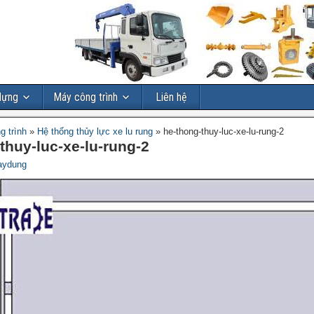
dựng
Máy công trình
Liên hệ
g trình
»
Hệ thống thủy lực xe lu rung
»
he-thong-thuy-luc-xe-lu-rung-2
thuy-luc-xe-lu-rung-2
aydung