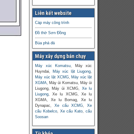
Liên kết website
Cáp máy công trình
Đồ thờ Sơn Đồng
Búa phá đá
Máy xây dựng bán chạy
Máy xúc Komatsu
, Máy xúc
Huyndai,
Máy xúc lật Liugong
,
Máy xúc lật XCMG
,
Máy xúc lật
XGMA
, Máy ủi Komatsu, Máy ủi
Liugong, Máy ủi XCMG,
Xe lu
Liugong
, Xe lu XCMG, Xe lu
XGMA, Xe lu Bomag, Xe lu
Dynapac,
Xe cẩu XCMG
,
Xe
cẩu Kobelco
,
Xe cẩu Kato
,
cẩu
Soosan
Từ khóa