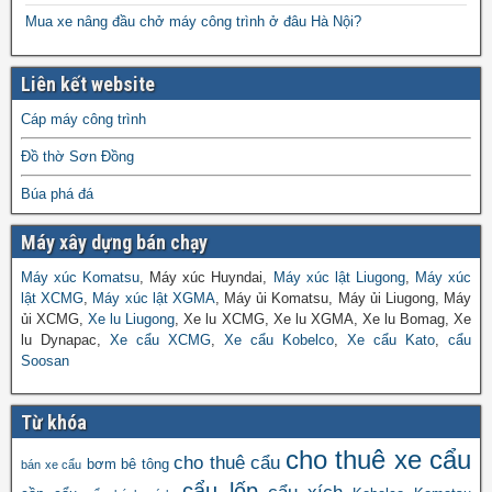
Mua xe nâng đầu chở máy công trình ở đâu Hà Nội?
Liên kết website
Cáp máy công trình
Đồ thờ Sơn Đồng
Búa phá đá
Máy xây dựng bán chạy
Máy xúc Komatsu
, Máy xúc Huyndai,
Máy xúc lật Liugong
,
Máy xúc
lật XCMG
,
Máy xúc lật XGMA
, Máy ủi Komatsu, Máy ủi Liugong, Máy
ủi XCMG,
Xe lu Liugong
, Xe lu XCMG, Xe lu XGMA, Xe lu Bomag, Xe
lu Dynapac,
Xe cẩu XCMG
,
Xe cẩu Kobelco
,
Xe cẩu Kato
,
cẩu
Soosan
Từ khóa
cho thuê xe cẩu
cho thuê cẩu
bơm bê tông
bán xe cẩu
cẩu lốp