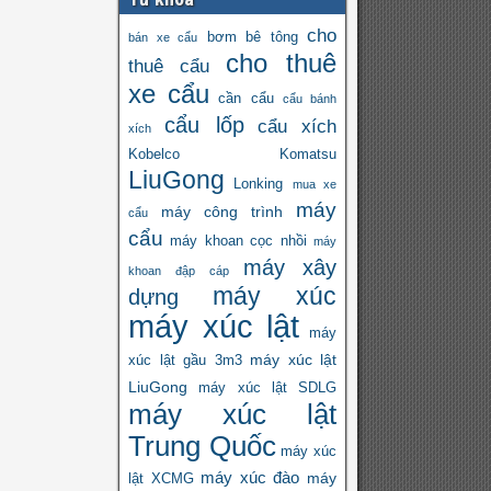
cho
bơm bê tông
bán xe cẩu
cho thuê
thuê cẩu
xe cẩu
cần cẩu
cẩu bánh
cẩu lốp
cẩu xích
xích
Kobelco
Komatsu
LiuGong
Lonking
mua xe
máy
máy công trình
cẩu
cẩu
máy khoan cọc nhồi
máy
máy xây
khoan đập cáp
máy xúc
dựng
máy xúc lật
máy
máy xúc lật
xúc lật gầu 3m3
LiuGong
máy xúc lật SDLG
máy xúc lật
Trung Quốc
máy xúc
máy xúc đào
máy
lật XCMG