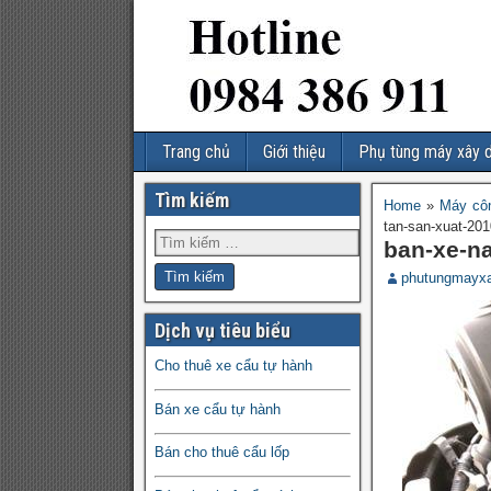
Trang chủ
Giới thiệu
Phụ tùng máy xây 
Tìm kiếm
Home
»
Máy côn
tan-san-xuat-201
ban-xe-n
phutungmayx
Dịch vụ tiêu biểu
Cho thuê xe cẩu tự hành
Bán xe cẩu tự hành
Bán cho thuê cẩu lốp