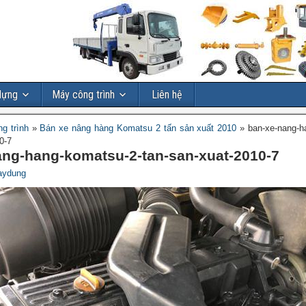
dựng
Máy công trình
Liên hệ
g trình
»
Bán xe nâng hàng Komatsu 2 tấn sản xuất 2010
»
ban-xe-nang-h
0-7
ang-hang-komatsu-2-tan-san-xuat-2010-7
aydung