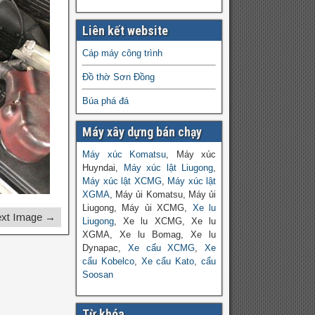
Liên kết website
Cáp máy công trình
Đồ thờ Sơn Đồng
Búa phá đá
Máy xây dựng bán chạy
Máy xúc Komatsu
, Máy xúc
Huyndai,
Máy xúc lật Liugong
,
Máy xúc lật XCMG
,
Máy xúc lật
XGMA
, Máy ủi Komatsu, Máy ủi
Liugong, Máy ủi XCMG,
Xe lu
xt Image →
Liugong
, Xe lu XCMG, Xe lu
XGMA, Xe lu Bomag, Xe lu
Dynapac,
Xe cẩu XCMG
,
Xe
cẩu Kobelco
,
Xe cẩu Kato
,
cẩu
Soosan
Từ khóa