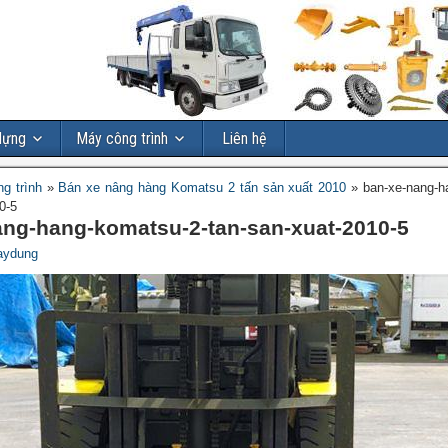
dựng
Máy công trình
Liên hệ
g trình
»
Bán xe nâng hàng Komatsu 2 tấn sản xuất 2010
»
ban-xe-nang-h
0-5
ang-hang-komatsu-2-tan-san-xuat-2010-5
aydung