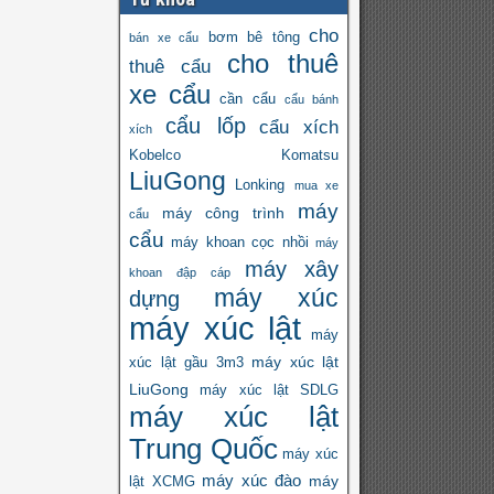
cho
bơm bê tông
bán xe cẩu
cho thuê
thuê cẩu
xe cẩu
cần cẩu
cẩu bánh
cẩu lốp
cẩu xích
xích
Kobelco
Komatsu
LiuGong
Lonking
mua xe
máy
máy công trình
cẩu
cẩu
máy khoan cọc nhồi
máy
máy xây
khoan đập cáp
máy xúc
dựng
máy xúc lật
máy
máy xúc lật
xúc lật gầu 3m3
LiuGong
máy xúc lật SDLG
máy xúc lật
Trung Quốc
máy xúc
máy xúc đào
máy
lật XCMG