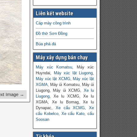
Liên kết website
Cáp máy công trình
Đồ thờ Sơn Đồng
Búa phá đá
Máy xây dựng bán chạy
Máy xúc Komatsu
, Máy xúc
Huyndai,
Máy xúc lật Liugong
,
Máy xúc lật XCMG
,
Máy xúc lật
XGMA
, Máy ủi Komatsu, Máy ủi
Liugong, Máy ủi XCMG,
Xe lu
xt Image →
Liugong
, Xe lu XCMG, Xe lu
XGMA, Xe lu Bomag, Xe lu
Dynapac,
Xe cẩu XCMG
,
Xe
cẩu Kobelco
,
Xe cẩu Kato
,
cẩu
Soosan
Từ khóa