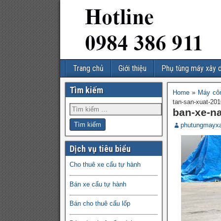
Trang chủ
Giới thiệu
Phụ tùng máy xây 
Tìm kiếm
Home
»
Máy côn
tan-san-xuat-201
ban-xe-n
phutungmayx
Dịch vụ tiêu biểu
Cho thuê xe cẩu tự hành
Bán xe cẩu tự hành
Bán cho thuê cẩu lốp