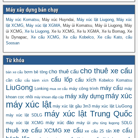
Máy xây dựng bán chạy
Máy xúc Komatsu
, Máy xúc Huyndai,
Máy xúc lật Liugong
,
Máy xúc
lật XCMG
,
Máy xúc lật XGMA
, Máy ủi Komatsu, Máy ủi Liugong, Máy
ủi XCMG,
Xe lu Liugong
, Xe lu XCMG, Xe lu XGMA, Xe lu Bomag, Xe
lu Dynapac,
Xe cẩu XCMG
,
Xe cẩu Kobelco
,
Xe cẩu Kato
,
cẩu
Soosan
Từ khóa
cho thuê xe cẩu
cho thuê cẩu
bơm bê tông
bán xe cẩu
cẩu lốp
cẩu xích
cần cẩu
Kobelco
Komatsu
cẩu bánh xích
LiuGong
máy cẩu
máy công trình
Lonking
máy
mua xe cẩu
máy xúc
máy xây dựng
khoan cọc nhồi
máy khoan đập cáp
máy xúc lật
máy xúc lật LiuGong
máy xúc lật gầu 3m3
máy xúc lật Trung Quốc
máy xúc lật SDLG
máy xúc đào
máy ủi
máy xúc lật XCMG
SDLG
phụ tùng liugong
thuê xe cẩu
xe cẩu
XCMG
xe cẩu
xe cẩu 25 tấn