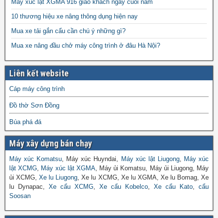
Máy xúc lật XGMA 916 giao khách ngày cuối năm
10 thương hiệu xe nâng thông dụng hiện nay
Mua xe tải gắn cẩu cần chú ý những gì?
Mua xe nâng đầu chở máy công trình ở đâu Hà Nội?
Liên kết website
Cáp máy công trình
Đồ thờ Sơn Đồng
Búa phá đá
Máy xây dựng bán chạy
Máy xúc Komatsu
, Máy xúc Huyndai,
Máy xúc lật Liugong
,
Máy xúc
lật XCMG
,
Máy xúc lật XGMA
, Máy ủi Komatsu, Máy ủi Liugong, Máy
ủi XCMG,
Xe lu Liugong
, Xe lu XCMG, Xe lu XGMA, Xe lu Bomag, Xe
lu Dynapac,
Xe cẩu XCMG
,
Xe cẩu Kobelco
,
Xe cẩu Kato
,
cẩu
Soosan