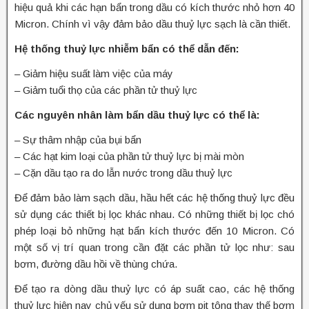
hiệu quả khi các hạn bẩn trong dầu có kích thước nhỏ hơn 40
Micron. Chính vì vậy đảm bảo dầu thuỷ lực sạch là cần thiết.
Hệ thống thuỷ lực nhiễm bẩn có thể dẫn đến:
– Giảm hiệu suất làm việc của máy
– Giảm tuổi thọ của các phần tử thuỷ lực
Các nguyên nhân làm bẩn dầu thuỷ lực có thể là:
– Sự thâm nhập của bụi bẩn
– Các hạt kim loại của phần tử thuỷ lực bị mài mòn
– Cặn dầu tạo ra do lẫn nước trong dầu thuỷ lực
Để đảm bảo làm sạch dầu, hầu hết các hệ thống thuỷ lực đều
sử dụng các thiết bị lọc khác nhau. Có những thiết bị lọc chó
phép loại bỏ những hạt bẩn kích thước đến 10 Micron. Có
một số vị trí quan trong cần đặt các phần tử lọc như: sau
bơm, đường dầu hồi về thùng chứa.
Để tạo ra dòng dầu thuỷ lực có áp suất cao, các hệ thống
thuỷ lực hiện nay chủ yếu sử dụng bơm pit tông thay thế bơm