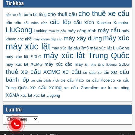
Từ khóa
cho thuê xe cẩu
cho thuê cẩu
bơm bê tông
bán xe cẩu
cẩu lốp
cẩu xích
cần cẩu
Kobelco
Komatsu
cẩu bánh xích
LiuGong
máy cẩu
máy công trình
Lonking
máy
mua xe cẩu
máy xúc
máy xây dựng
khoan cọc nhồi
máy khoan đập cáp
máy xúc lật
máy xúc lật LiuGong
máy xúc lật gầu 3m3
máy xúc lật Trung Quốc
máy xúc lật SDLG
máy xúc đào
máy ủi
máy xúc lật XCMG
SDLG
phụ tùng liugong
thuê xe cẩu
xe cẩu
XCMG
xe cẩu
xe cẩu 25 tấn
bánh lốp
xe cẩu Kato
xe cẩu Kobelco
xe cẩu
xe cẩu bánh xích
xe cẩu xcmg
xe lu
xe cẩu Zoomlion
Trung Quốc
xe nâng
XGMA
xúc lật
xúc lật Liugong
Lưu trữ