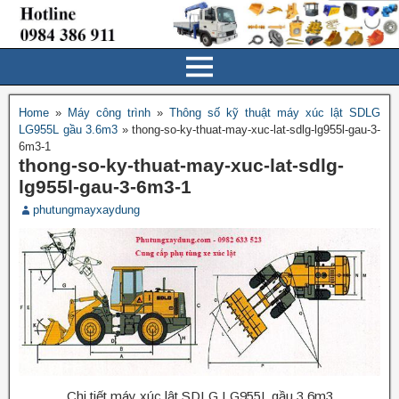
Home
»
Máy công trình
»
Thông số kỹ thuật máy xúc lật SDLG
LG955L gầu 3.6m3
»
thong-so-ky-thuat-may-xuc-lat-sdlg-lg955l-gau-3-
6m3-1
thong-so-ky-thuat-may-xuc-lat-sdlg-
lg955l-gau-3-6m3-1
phutungmayxaydung
Chi tiết máy xúc lật SDLG LG955L gầu 3.6m3