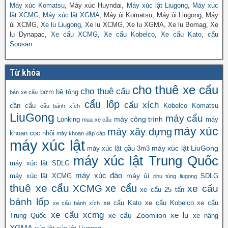
Máy xúc Komatsu
, Máy xúc Huyndai,
Máy xúc lật Liugong
,
Máy xúc
lật XCMG
,
Máy xúc lật XGMA
, Máy ủi Komatsu, Máy ủi Liugong, Máy
ủi XCMG,
Xe lu Liugong
, Xe lu XCMG, Xe lu XGMA, Xe lu Bomag, Xe
lu Dynapac,
Xe cẩu XCMG
,
Xe cẩu Kobelco
,
Xe cẩu Kato
,
cẩu
Soosan
Từ khóa
cho thuê xe cẩu
cho thuê cẩu
bơm bê tông
bán xe cẩu
cẩu lốp
cẩu xích
cần cẩu
Kobelco
Komatsu
cẩu bánh xích
LiuGong
máy cẩu
máy công trình
Lonking
máy
mua xe cẩu
máy xúc
máy xây dựng
khoan cọc nhồi
máy khoan đập cáp
máy xúc lật
máy xúc lật LiuGong
máy xúc lật gầu 3m3
máy xúc lật Trung Quốc
máy xúc lật SDLG
máy xúc đào
máy ủi
máy xúc lật XCMG
SDLG
phụ tùng liugong
thuê xe cẩu
xe cẩu
XCMG
xe cẩu
xe cẩu 25 tấn
bánh lốp
xe cẩu Kato
xe cẩu Kobelco
xe cẩu
xe cẩu bánh xích
xe cẩu xcmg
xe lu
xe cẩu Zoomlion
Trung Quốc
xe nâng
XGMA