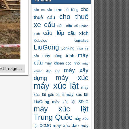
cho
bơm bê tông
bán xe cẩu
cho thuê
thuê cẩu
xe cẩu
cần cẩu
cẩu bánh
cẩu lốp
cẩu xích
xích
Kobelco
Komatsu
LiuGong
Lonking
mua xe
máy
máy công trình
cẩu
cẩu
máy khoan cọc nhồi
máy
xt Image →
máy xây
khoan đập cáp
máy xúc
dựng
máy xúc lật
máy
máy xúc lật
xúc lật gầu 3m3
LiuGong
máy xúc lật SDLG
máy xúc lật
Trung Quốc
máy xúc
máy xúc đào
máy
lật XCMG