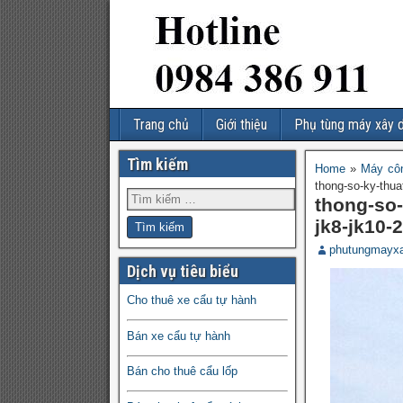
Trang chủ
Giới thiệu
Phụ tùng máy xây 
Tìm kiếm
Home
»
Máy côn
thong-so-ky-thua
thong-so-
jk8-jk10-
phutungmayx
Dịch vụ tiêu biểu
Cho thuê xe cẩu tự hành
Bán xe cẩu tự hành
Bán cho thuê cẩu lốp