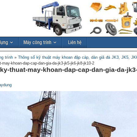
dựng
Máy công trình
Liên hệ
g trình
»
Thông số kỹ thuật máy khoan đập cáp, dàn giã đá JK3, JK5, JK
t-may-khoan-dap-cap-dan-gia-da-jk3-jk5-jk6-jk8-jk10-2
ky-thuat-may-khoan-dap-cap-dan-gia-da-jk3-
2
aydung