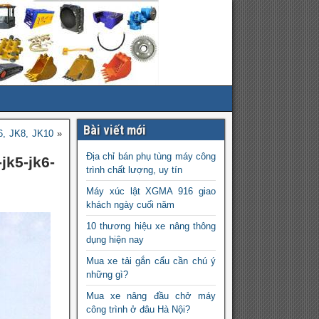
Bài viết mới
6, JK8, JK10
»
Địa chỉ bán phụ tùng máy công
jk5-jk6-
trình chất lượng, uy tín
Máy xúc lật XGMA 916 giao
khách ngày cuối năm
10 thương hiệu xe nâng thông
dụng hiện nay
Mua xe tải gắn cẩu cần chú ý
những gì?
Mua xe nâng đầu chở máy
công trình ở đâu Hà Nội?