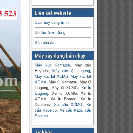
Liên kết website
Cáp máy công trình
Đồ thờ Sơn Đồng
Búa phá đá
Máy xây dựng bán chạy
Máy xúc Komatsu
, Máy xúc
Huyndai,
Máy xúc lật Liugong
,
Máy xúc lật XCMG
,
Máy xúc lật
XGMA
, Máy ủi Komatsu, Máy ủi
Liugong, Máy ủi XCMG,
Xe lu
Liugong
, Xe lu XCMG, Xe lu
XGMA, Xe lu Bomag, Xe lu
Dynapac,
Xe cẩu XCMG
,
Xe
cẩu Kobelco
,
Xe cẩu Kato
,
cẩu
Soosan
Từ khóa