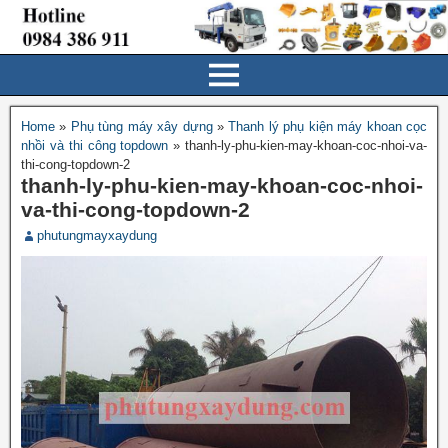
Home
»
Phụ tùng máy xây dựng
»
Thanh lý phụ kiện máy khoan cọc
nhồi và thi công topdown
»
thanh-ly-phu-kien-may-khoan-coc-nhoi-va-
thi-cong-topdown-2
thanh-ly-phu-kien-may-khoan-coc-nhoi-
va-thi-cong-topdown-2
phutungmayxaydung