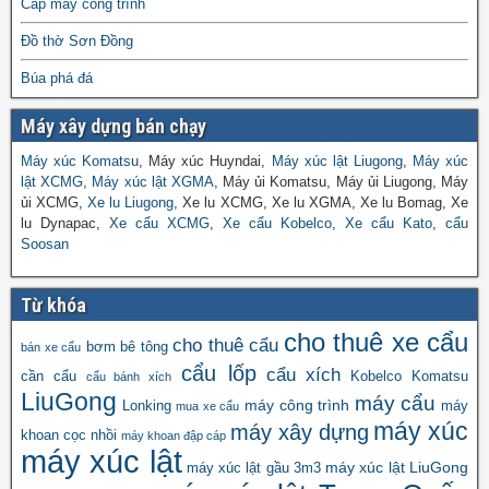
Cáp máy công trình
Đồ thờ Sơn Đồng
Búa phá đá
Máy xây dựng bán chạy
Máy xúc Komatsu
, Máy xúc Huyndai,
Máy xúc lật Liugong
,
Máy xúc
lật XCMG
,
Máy xúc lật XGMA
, Máy ủi Komatsu, Máy ủi Liugong, Máy
ủi XCMG,
Xe lu Liugong
, Xe lu XCMG, Xe lu XGMA, Xe lu Bomag, Xe
lu Dynapac,
Xe cẩu XCMG
,
Xe cẩu Kobelco
,
Xe cẩu Kato
,
cẩu
Soosan
Từ khóa
cho thuê xe cẩu
cho thuê cẩu
bơm bê tông
bán xe cẩu
cẩu lốp
cẩu xích
cần cẩu
Kobelco
Komatsu
cẩu bánh xích
LiuGong
máy cẩu
máy công trình
Lonking
máy
mua xe cẩu
máy xúc
máy xây dựng
khoan cọc nhồi
máy khoan đập cáp
máy xúc lật
máy xúc lật LiuGong
máy xúc lật gầu 3m3