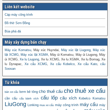
Liên kết website
Cáp máy công trình
Đồ thờ Sơn Đồng
Búa phá đá
Máy xây dựng bán chạy
Máy xúc Komatsu
, Máy xúc Huyndai,
Máy xúc lật Liugong
,
Máy xúc
lật XCMG
,
Máy xúc lật XGMA
, Máy ủi Komatsu, Máy ủi Liugong, Máy
ủi XCMG,
Xe lu Liugong
, Xe lu XCMG, Xe lu XGMA, Xe lu Bomag, Xe
lu Dynapac,
Xe cẩu XCMG
,
Xe cẩu Kobelco
,
Xe cẩu Kato
,
cẩu
Soosan
Từ khóa
cho thuê xe cẩu
cho thuê cẩu
bơm bê tông
bán xe cẩu
cẩu lốp
cẩu xích
cần cẩu
Kobelco
Komatsu
cẩu bánh xích
LiuGong
máy cẩu
máy công trình
Lonking
máy
mua xe cẩu