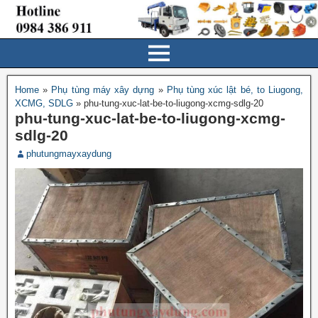
Home
»
Phụ tùng máy xây dựng
»
Phụ tùng xúc lật bé, to Liugong,
XCMG, SDLG
»
phu-tung-xuc-lat-be-to-liugong-xcmg-sdlg-20
phu-tung-xuc-lat-be-to-liugong-xcmg-
sdlg-20
phutungmayxaydung