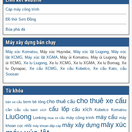
Cáp máy công trình
Đồ thờ Sơn Đồng
Búa phá đá
Máy xây dựng bán chạy
Máy xúc Komatsu
, Máy xúc Huyndai,
Máy xúc lật Liugong
,
Máy xúc
lật XCMG
,
Máy xúc lật XGMA
, Máy ủi Komatsu, Máy ủi Liugong, Máy
ủi XCMG,
Xe lu Liugong
, Xe lu XCMG, Xe lu XGMA, Xe lu Bomag, Xe
lu Dynapac,
Xe cẩu XCMG
,
Xe cẩu Kobelco
,
Xe cẩu Kato
,
cẩu
Soosan
Từ khóa
cho thuê xe cẩu
cho thuê cẩu
bơm bê tông
bán xe cẩu
cẩu lốp
cẩu xích
cần cẩu
Kobelco
Komatsu
cẩu bánh xích
LiuGong
máy cẩu
máy công trình
Lonking
máy
mua xe cẩu
máy xúc
máy xây dựng
khoan cọc nhồi
máy khoan đập cáp