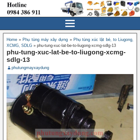
Home
»
Phụ tùng máy xây dựng
»
Phụ tùng xúc lật bé, to Liugong,
XCMG, SDLG
»
phu-tung-xuc-lat-be-to-liugong-xcmg-sdlg-13
phu-tung-xuc-lat-be-to-liugong-xcmg-
sdlg-13
phutungmayxaydung