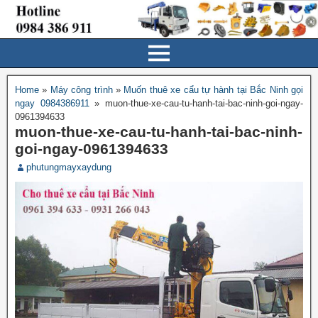
Home
»
Máy công trình
»
Muốn thuê xe cẩu tự hành tại Bắc Ninh gọi
ngay 0984386911
»
muon-thue-xe-cau-tu-hanh-tai-bac-ninh-goi-ngay-
0961394633
muon-thue-xe-cau-tu-hanh-tai-bac-ninh-
goi-ngay-0961394633
phutungmayxaydung