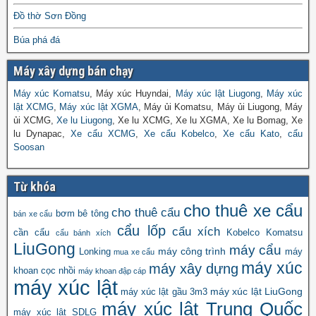
Đồ thờ Sơn Đồng
Búa phá đá
Máy xây dựng bán chạy
Máy xúc Komatsu
, Máy xúc Huyndai,
Máy xúc lật Liugong
,
Máy xúc
lật XCMG
,
Máy xúc lật XGMA
, Máy ủi Komatsu, Máy ủi Liugong, Máy
ủi XCMG,
Xe lu Liugong
, Xe lu XCMG, Xe lu XGMA, Xe lu Bomag, Xe
lu Dynapac,
Xe cẩu XCMG
,
Xe cẩu Kobelco
,
Xe cẩu Kato
,
cẩu
Soosan
Từ khóa
cho thuê xe cẩu
cho thuê cẩu
bơm bê tông
bán xe cẩu
cẩu lốp
cẩu xích
cần cẩu
Kobelco
Komatsu
cẩu bánh xích
LiuGong
máy cẩu
máy công trình
Lonking
máy
mua xe cẩu
máy xúc
máy xây dựng
khoan cọc nhồi
máy khoan đập cáp
máy xúc lật
máy xúc lật LiuGong
máy xúc lật gầu 3m3
máy xúc lật Trung Quốc
máy xúc lật SDLG