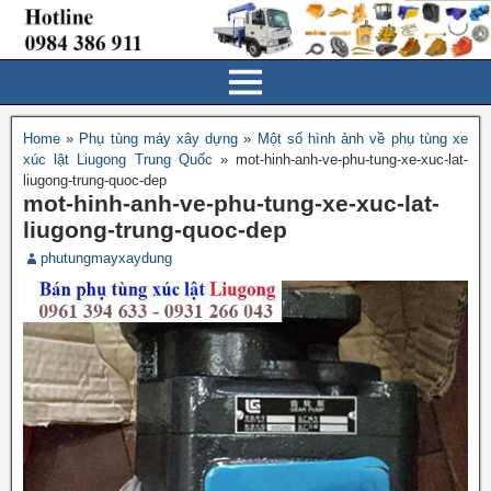
Home
»
Phụ tùng máy xây dựng
»
Một số hình ảnh về phụ tùng xe
xúc lật Liugong Trung Quốc
»
mot-hinh-anh-ve-phu-tung-xe-xuc-lat-
liugong-trung-quoc-dep
mot-hinh-anh-ve-phu-tung-xe-xuc-lat-
liugong-trung-quoc-dep
phutungmayxaydung