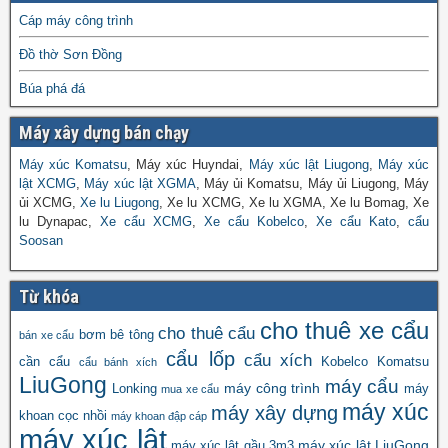
Cáp máy công trình
Đồ thờ Sơn Đồng
Búa phá đá
Máy xây dựng bán chạy
Máy xúc Komatsu
, Máy xúc Huyndai,
Máy xúc lật Liugong
,
Máy xúc
lật XCMG
,
Máy xúc lật XGMA
, Máy ủi Komatsu, Máy ủi Liugong, Máy
ủi XCMG,
Xe lu Liugong
, Xe lu XCMG, Xe lu XGMA, Xe lu Bomag, Xe
lu Dynapac,
Xe cẩu XCMG
,
Xe cẩu Kobelco
,
Xe cẩu Kato
,
cẩu
Soosan
Từ khóa
cho thuê xe cẩu
cho thuê cẩu
bơm bê tông
bán xe cẩu
cẩu lốp
cẩu xích
cần cẩu
Kobelco
Komatsu
cẩu bánh xích
LiuGong
máy cẩu
máy công trình
Lonking
máy
mua xe cẩu
máy xúc
máy xây dựng
khoan cọc nhồi
máy khoan đập cáp
máy xúc lật
máy xúc lật LiuGong
máy xúc lật gầu 3m3