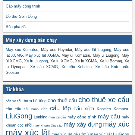
Cáp máy công trình
Đồ thờ Sơn Đồng
Búa phá đá
Máy xây dựng bán chạy
Máy xúc Komatsu
, Máy xúc Huyndai,
Máy xúc lật Liugong
,
Máy xúc
lật XCMG
,
Máy xúc lật XGMA
, Máy ủi Komatsu, Máy ủi Liugong, Máy
ủi XCMG,
Xe lu Liugong
, Xe lu XCMG, Xe lu XGMA, Xe lu Bomag, Xe
lu Dynapac,
Xe cẩu XCMG
,
Xe cẩu Kobelco
,
Xe cẩu Kato
,
cẩu
Soosan
Từ khóa
cho thuê xe cẩu
cho thuê cẩu
bơm bê tông
bán xe cẩu
cẩu lốp
cẩu xích
cần cẩu
Kobelco
Komatsu
cẩu bánh xích
LiuGong
máy cẩu
máy công trình
Lonking
máy
mua xe cẩu
máy xúc
máy xây dựng
khoan cọc nhồi
máy khoan đập cáp
máy xúc lật
máy xúc lật LiuGong
máy xúc lật gầu 3m3