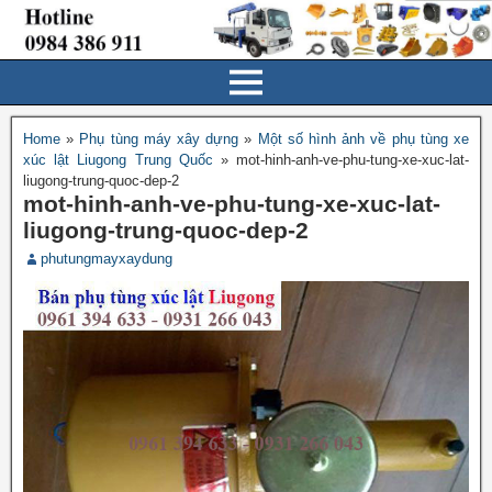
Home
»
Phụ tùng máy xây dựng
»
Một số hình ảnh về phụ tùng xe
xúc lật Liugong Trung Quốc
»
mot-hinh-anh-ve-phu-tung-xe-xuc-lat-
liugong-trung-quoc-dep-2
mot-hinh-anh-ve-phu-tung-xe-xuc-lat-
liugong-trung-quoc-dep-2
phutungmayxaydung