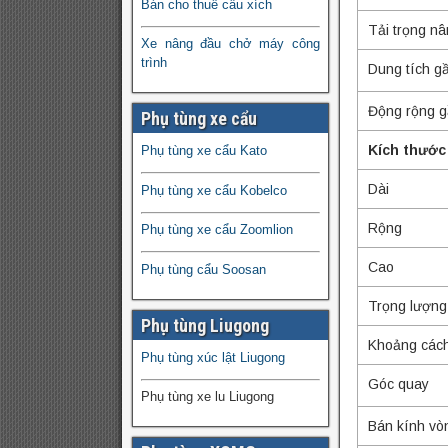
Bán cho thuê cẩu xích
Tải trọng n
Xe nâng đầu chở máy công
trình
Dung tích g
Động rộng g
Phụ tùng xe cẩu
Kích thước
Phụ tùng xe cẩu Kato
Dài
Phụ tùng xe cẩu Kobelco
Rộng
Phụ tùng xe cẩu Zoomlion
Cao
Phụ tùng cẩu Soosan
Trọng lượng
Phụ tùng Liugong
Khoảng cách
Phụ tùng xúc lật Liugong
Góc quay
Phụ tùng xe lu Liugong
Bán kính vò