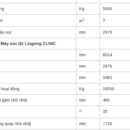
âng
Kg
5000
3
ầu
3
m
ầu xúc
mm
2976
 Máy xúc lật Liugong ZL50C
mm
8034
mm
2976
mm
3483
 hoạt động
Kg
16500
 gầm nhỏ nhất
mm
485
0
35
ng quay nhỏ nhất
mm
7720