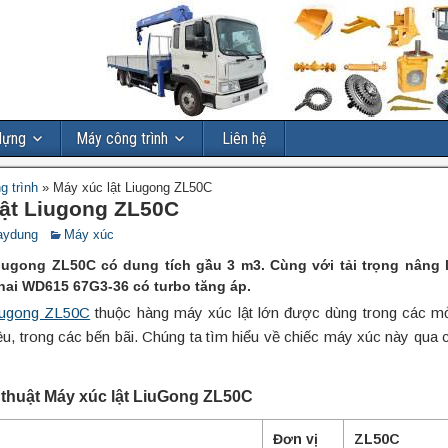
dựng
Máy công trình
Liên hệ
g trình
»
Máy xúc lật Liugong ZL50C
lật Liugong ZL50C
aydung
Máy xúc
iugong ZL50C có dung tích gầu 3 m3. Cùng với tải trọng nâng lê
ai WD615 67G3-36 có turbo tăng áp.
iugong ZL50C
thuộc hàng máy xúc lật lớn được dùng trong các mỏ
liệu, trong các bến bãi. Chúng ta tìm hiểu về chiếc máy xúc này qua
 thuật Máy xúc lật LiuGong ZL50C
Đơn vị
ZL50C