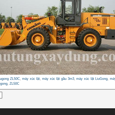
iugong ZL50C
,
máy xúc lật
,
máy xúc lật gầu 3m3
,
máy xúc lật LiuGong
,
máy
ugong
,
ZL50C