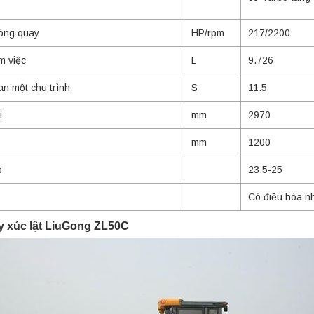
òng quay
HP/rpm
217/2200
m việc
L
9.726
an một chu trình
S
11.5
i
mm
2970
mm
1200
p
23.5-25
Có điều hòa nh
y xúc lật LiuGong ZL50C