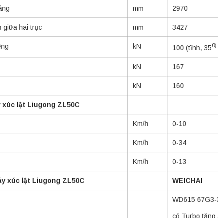
âng
mm
2970
giữa hai trục
mm
3427
0)
êng
kN
100 (tĩnh, 35
kN
167
kN
160
 xúc lật Liugong ZL50C
Km/h
0-10
Km/h
0-34
Km/h
0-13
y xúc lật Liugong ZL50C
WEICHAI
WD615 67G3-
có Turbo tăng