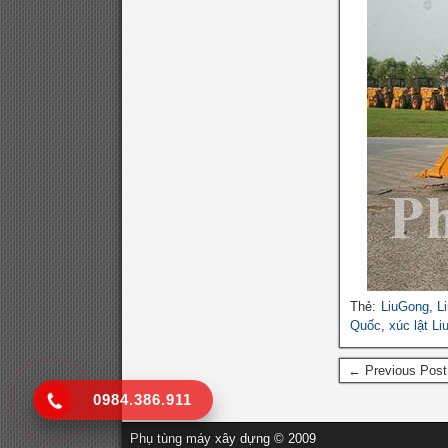
Thẻ:
LiuGong
,
L
Quốc
,
xúc lật Li
← Previous Post
0984.386.911
Phụ tùng máy xây dựng © 2009