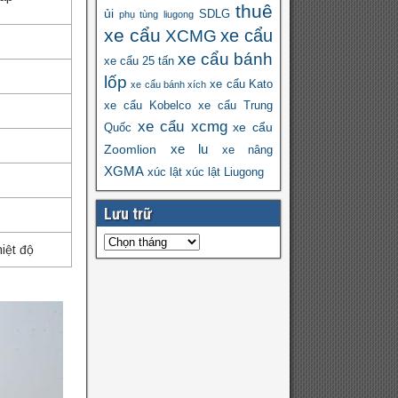
thuê
ủi
SDLG
phụ tùng liugong
xe cẩu
xe cẩu
XCMG
xe cẩu bánh
xe cẩu 25 tấn
lốp
xe cẩu Kato
xe cẩu bánh xích
xe cẩu Kobelco
xe cẩu Trung
xe cẩu xcmg
xe cẩu
Quốc
xe lu
Zoomlion
xe nâng
XGMA
xúc lật
xúc lật Liugong
Lưu trữ
iệt độ