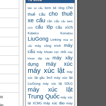
cho
bơm bê tông
bán xe cẩu
cho thuê
thuê cẩu
xe cẩu
cần cẩu
cẩu bánh
cẩu lốp
cẩu xích
xích
Kobelco
Komatsu
LiuGong
Lonking
mua xe
máy
máy công trình
cẩu
cẩu
máy khoan cọc nhồi
máy
máy xây
khoan đập cáp
máy xúc
dựng
máy xúc lật
máy
máy xúc lật
xúc lật gầu 3m3
LiuGong
máy xúc lật SDLG
máy xúc lật
Trung Quốc
36
máy xúc
máy xúc đào
máy
lật XCMG
 áp