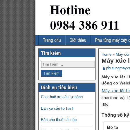
Trang chủ
Giới thiệu
Phụ tùng máy xây 
Tìm kiếm
Home
»
Máy côn
Máy xúc 
phutungmayx
Máy xúc lật L
động cơ Weich
Dịch vụ tiêu biểu
Máy xúc lật L
Cho thuê xe cẩu tự hành
khai thác vật 
đây.
Bán xe cẩu tự hành
Thông số kỹ
Bán cho thuê cẩu lốp
Mô tả