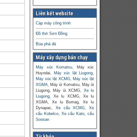
Liên kết website
Cáp máy công trình
Đồ thờ Sơn Đồng
Búa phá đá
Máy xây dựng bán chạy
Máy xúc Komatsu
, Máy xúc
Huyndai,
Máy xúc lật Liugong
,
Máy xúc lật XCMG
,
Máy xúc lật
XGMA
, Máy ủi Komatsu, Máy ủi
Liugong, Máy ủi XCMG,
Xe lu
Liugong
, Xe lu XCMG, Xe lu
XGMA, Xe lu Bomag, Xe lu
Dynapac,
Xe cẩu XCMG
,
Xe
cẩu Kobelco
,
Xe cẩu Kato
,
cẩu
Soosan
Từ khóa