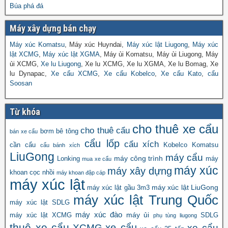
Búa phá đá
Máy xây dựng bán chạy
Máy xúc Komatsu
, Máy xúc Huyndai,
Máy xúc lật Liugong
,
Máy xúc
lật XCMG
,
Máy xúc lật XGMA
, Máy ủi Komatsu, Máy ủi Liugong, Máy
ủi XCMG,
Xe lu Liugong
, Xe lu XCMG, Xe lu XGMA, Xe lu Bomag, Xe
lu Dynapac,
Xe cẩu XCMG
,
Xe cẩu Kobelco
,
Xe cẩu Kato
,
cẩu
Soosan
Từ khóa
cho thuê xe cẩu
cho thuê cẩu
bơm bê tông
bán xe cẩu
cẩu lốp
cẩu xích
cần cẩu
Kobelco
Komatsu
cẩu bánh xích
LiuGong
máy cẩu
máy công trình
Lonking
máy
mua xe cẩu
máy xúc
máy xây dựng
khoan cọc nhồi
máy khoan đập cáp
máy xúc lật
máy xúc lật LiuGong
máy xúc lật gầu 3m3
máy xúc lật Trung Quốc
máy xúc lật SDLG
máy xúc đào
máy ủi
máy xúc lật XCMG
SDLG
phụ tùng liugong
thuê xe cẩu
xe cẩu
XCMG
xe cẩu