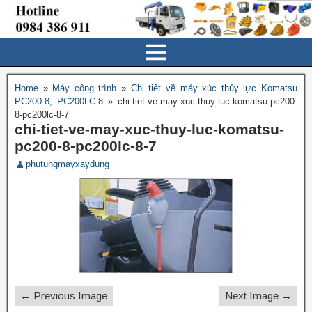
Home
»
Máy công trình
»
Chi tiết về máy xúc thủy lực Komatsu
PC200-8, PC200LC-8
»
chi-tiet-ve-may-xuc-thuy-luc-komatsu-pc200-
8-pc200lc-8-7
chi-tiet-ve-may-xuc-thuy-luc-komatsu-
pc200-8-pc200lc-8-7
phutungmayxaydung
← Previous Image
Next Image →