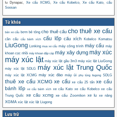
lu Dynapac,
Xe cẩu XCMG
,
Xe cẩu Kobelco
,
Xe cẩu Kato
,
cẩu
Soosan
Từ khóa
cho thuê xe cẩu
cho thuê cẩu
bơm bê tông
bán xe cẩu
cẩu lốp
cẩu xích
cần cẩu
Kobelco
Komatsu
cẩu bánh xích
LiuGong
máy cẩu
máy công trình
Lonking
máy
mua xe cẩu
máy xúc
máy xây dựng
khoan cọc nhồi
máy khoan đập cáp
máy xúc lật
máy xúc lật LiuGong
máy xúc lật gầu 3m3
máy xúc lật Trung Quốc
máy xúc lật SDLG
máy xúc đào
máy ủi
máy xúc lật XCMG
SDLG
phụ tùng liugong
thuê xe cẩu
xe cẩu
XCMG
xe cẩu
xe cẩu 25 tấn
bánh lốp
xe cẩu Kato
xe cẩu Kobelco
xe cẩu
xe cẩu bánh xích
xe cẩu xcmg
xe lu
xe cẩu Zoomlion
Trung Quốc
xe nâng
XGMA
xúc lật
xúc lật Liugong
Lưu trữ