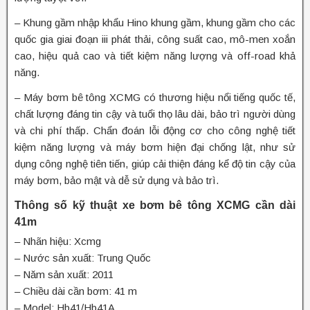
– Khung gầm nhập khẩu Hino khung gầm, khung gầm cho các
quốc gia giai đoạn iii phát thải, công suất cao, mô-men xoắn
cao, hiệu quả cao và tiết kiệm năng lượng và off-road khả
năng.
– Máy bơm bê tông XCMG có thương hiệu nổi tiếng quốc tế,
chất lượng đáng tin cậy và tuổi thọ lâu dài, bảo trì người dùng
và chi phí thấp. Chẩn đoán lỗi động cơ cho công nghệ tiết
kiệm năng lượng và máy bơm hiện đại chống lật, như sử
dụng công nghệ tiên tiến, giúp cải thiện đáng kể độ tin cậy của
máy bơm, bảo mật và dễ sử dụng và bảo trì.
Thông số kỹ thuật xe bơm bê tông XCMG cần dài
41m
– Nhãn hiệu: Xcmg
– Nước sản xuất: Trung Quốc
– Năm sản xuất: 2011
– Chiều dài cần bơm: 41 m
– Model: Hb41/Hb41A