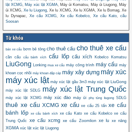
lật XCMG
,
Máy xúc lật XGMA
, Máy ủi Komatsu, Máy ủi Liugong, Máy
ủi XCMG,
Xe lu Liugong
, Xe lu XCMG, Xe lu XGMA, Xe lu Bomag, Xe
lu Dynapac,
Xe cẩu XCMG
,
Xe cẩu Kobelco
,
Xe cẩu Kato
,
cẩu
Soosan
Từ khóa
cho thuê xe cẩu
cho thuê cẩu
bơm bê tông
bán xe cẩu
cẩu lốp
cẩu xích
cần cẩu
Kobelco
Komatsu
cẩu bánh xích
LiuGong
máy cẩu
máy công trình
Lonking
máy
mua xe cẩu
máy xúc
máy xây dựng
khoan cọc nhồi
máy khoan đập cáp
máy xúc lật
máy xúc lật LiuGong
máy xúc lật gầu 3m3
máy xúc lật Trung Quốc
máy xúc lật SDLG
máy xúc đào
máy ủi
máy xúc lật XCMG
SDLG
phụ tùng liugong
thuê xe cẩu
xe cẩu
XCMG
xe cẩu
xe cẩu 25 tấn
bánh lốp
xe cẩu Kato
xe cẩu Kobelco
xe cẩu
xe cẩu bánh xích
xe cẩu xcmg
xe lu
xe cẩu Zoomlion
Trung Quốc
xe nâng
XGMA
xúc lật
xúc lật Liugong