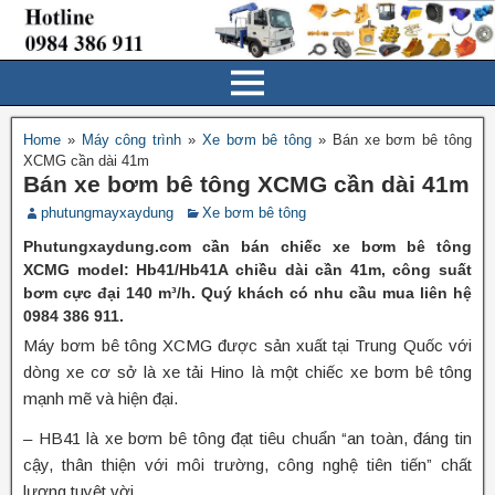
Home
»
Máy công trình
»
Xe bơm bê tông
»
Bán xe bơm bê tông
XCMG cần dài 41m
Bán xe bơm bê tông XCMG cần dài 41m
phutungmayxaydung
Xe bơm bê tông
Phutungxaydung.com cần bán chiếc xe bơm bê tông
XCMG model: Hb41/Hb41A chiều dài cần 41m, công suất
bơm cực đại 140 m³/h. Quý khách có nhu cầu mua liên hệ
0984 386 911.
Máy bơm bê tông XCMG được sản xuất tại Trung Quốc với
dòng xe cơ sở là xe tải Hino là một chiếc xe bơm bê tông
mạnh mẽ và hiện đại.
– HB41 là xe bơm bê tông đạt tiêu chuẩn “an toàn, đáng tin
cậy, thân thiện với môi trường, công nghệ tiên tiến” chất
lượng tuyệt vời.