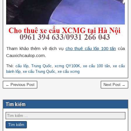
Tham khảo thêm về dịch vụ
cho thuê cẩu lốp 100 tấn
của
Cauxichcaulop.com.
Thẻ:
cẩu lốp
,
Trung Quốc
,
xcmg QY100K
,
xe cẩu 100 tấn
,
xe cẩu
bánh lốp
,
xe cẩu Trung Quốc
,
xe cẩu xcmg
← Previous Post
Next Post →
Tìm kiếm