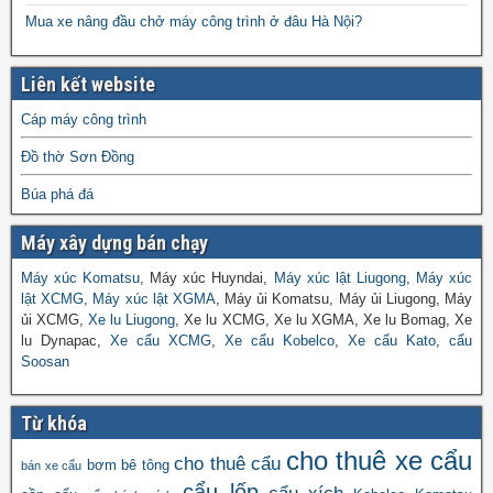
Mua xe nâng đầu chở máy công trình ở đâu Hà Nội?
Liên kết website
Cáp máy công trình
Đồ thờ Sơn Đồng
Búa phá đá
Máy xây dựng bán chạy
Máy xúc Komatsu
, Máy xúc Huyndai,
Máy xúc lật Liugong
,
Máy xúc
lật XCMG
,
Máy xúc lật XGMA
, Máy ủi Komatsu, Máy ủi Liugong, Máy
ủi XCMG,
Xe lu Liugong
, Xe lu XCMG, Xe lu XGMA, Xe lu Bomag, Xe
lu Dynapac,
Xe cẩu XCMG
,
Xe cẩu Kobelco
,
Xe cẩu Kato
,
cẩu
Soosan
Từ khóa
cho thuê xe cẩu
cho thuê cẩu
bơm bê tông
bán xe cẩu
cẩu lốp