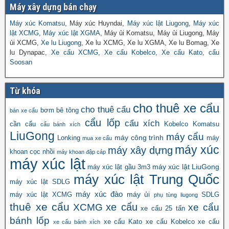
Máy xây dựng bán chạy
Máy xúc Komatsu
, Máy xúc Huyndai,
Máy xúc lật Liugong
,
Máy xúc
lật XCMG
,
Máy xúc lật XGMA
, Máy ủi Komatsu, Máy ủi Liugong, Máy
ủi XCMG,
Xe lu Liugong
, Xe lu XCMG, Xe lu XGMA, Xe lu Bomag, Xe
lu Dynapac,
Xe cẩu XCMG
,
Xe cẩu Kobelco
,
Xe cẩu Kato
,
cẩu
Soosan
Từ khóa
cho thuê xe cẩu
cho thuê cẩu
bơm bê tông
bán xe cẩu
cẩu lốp
cẩu xích
cần cẩu
Kobelco
Komatsu
cẩu bánh xích
LiuGong
máy cẩu
máy công trình
Lonking
máy
mua xe cẩu
máy xúc
máy xây dựng
khoan cọc nhồi
máy khoan đập cáp
máy xúc lật
máy xúc lật LiuGong
máy xúc lật gầu 3m3
máy xúc lật Trung Quốc
máy xúc lật SDLG
máy xúc đào
máy ủi
máy xúc lật XCMG
SDLG
phụ tùng liugong
thuê xe cẩu
xe cẩu
XCMG
xe cẩu
xe cẩu 25 tấn
bánh lốp
xe cẩu Kato
xe cẩu Kobelco
xe cẩu
xe cẩu bánh xích