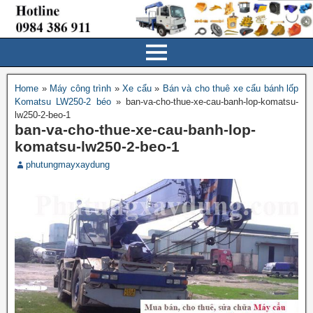
Home
»
Máy công trình
»
Xe cẩu
»
Bán và cho thuê xe cẩu bánh lốp
Komatsu LW250-2 béo
»
ban-va-cho-thue-xe-cau-banh-lop-komatsu-
lw250-2-beo-1
ban-va-cho-thue-xe-cau-banh-lop-
komatsu-lw250-2-beo-1
phutungmayxaydung