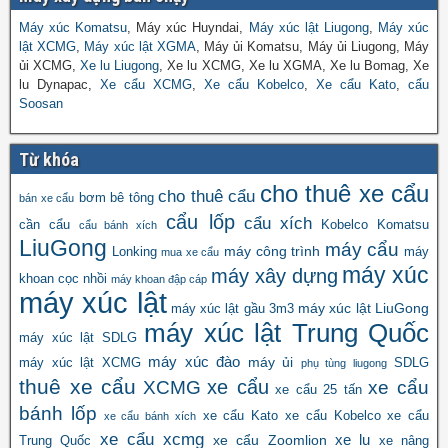
Máy xúc Komatsu
, Máy xúc Huyndai,
Máy xúc lật Liugong
,
Máy xúc
lật XCMG
,
Máy xúc lật XGMA
, Máy ủi Komatsu, Máy ủi Liugong, Máy
ủi XCMG,
Xe lu Liugong
, Xe lu XCMG, Xe lu XGMA, Xe lu Bomag, Xe
lu Dynapac,
Xe cẩu XCMG
,
Xe cẩu Kobelco
,
Xe cẩu Kato
,
cẩu
Soosan
Từ khóa
cho thuê xe cẩu
cho thuê cẩu
bơm bê tông
bán xe cẩu
cẩu lốp
cẩu xích
cần cẩu
Kobelco
Komatsu
cẩu bánh xích
LiuGong
máy cẩu
máy công trình
Lonking
máy
mua xe cẩu
máy xúc
máy xây dựng
khoan cọc nhồi
máy khoan đập cáp
máy xúc lật
máy xúc lật LiuGong
máy xúc lật gầu 3m3
máy xúc lật Trung Quốc
máy xúc lật SDLG
máy xúc đào
máy ủi
máy xúc lật XCMG
SDLG
phụ tùng liugong
thuê xe cẩu
xe cẩu
XCMG
xe cẩu
xe cẩu 25 tấn
bánh lốp
xe cẩu Kato
xe cẩu Kobelco
xe cẩu
xe cẩu bánh xích
xe cẩu xcmg
xe lu
xe cẩu Zoomlion
Trung Quốc
xe nâng