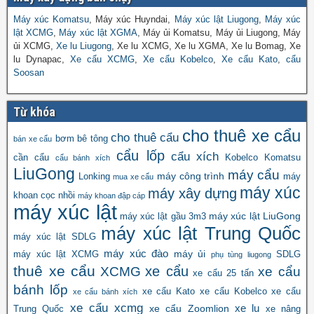
Máy xúc Komatsu
, Máy xúc Huyndai,
Máy xúc lật Liugong
,
Máy xúc
lật XCMG
,
Máy xúc lật XGMA
, Máy ủi Komatsu, Máy ủi Liugong, Máy
ủi XCMG,
Xe lu Liugong
, Xe lu XCMG, Xe lu XGMA, Xe lu Bomag, Xe
lu Dynapac,
Xe cẩu XCMG
,
Xe cẩu Kobelco
,
Xe cẩu Kato
,
cẩu
Soosan
Từ khóa
cho thuê xe cẩu
cho thuê cẩu
bơm bê tông
bán xe cẩu
cẩu lốp
cẩu xích
cần cẩu
Kobelco
Komatsu
cẩu bánh xích
LiuGong
máy cẩu
máy công trình
Lonking
máy
mua xe cẩu
máy xúc
máy xây dựng
khoan cọc nhồi
máy khoan đập cáp
máy xúc lật
máy xúc lật LiuGong
máy xúc lật gầu 3m3
máy xúc lật Trung Quốc
máy xúc lật SDLG
máy xúc đào
máy ủi
máy xúc lật XCMG
SDLG
phụ tùng liugong
thuê xe cẩu
xe cẩu
XCMG
xe cẩu
xe cẩu 25 tấn
bánh lốp
xe cẩu Kato
xe cẩu Kobelco
xe cẩu
xe cẩu bánh xích
xe cẩu xcmg
xe lu
xe cẩu Zoomlion
Trung Quốc
xe nâng