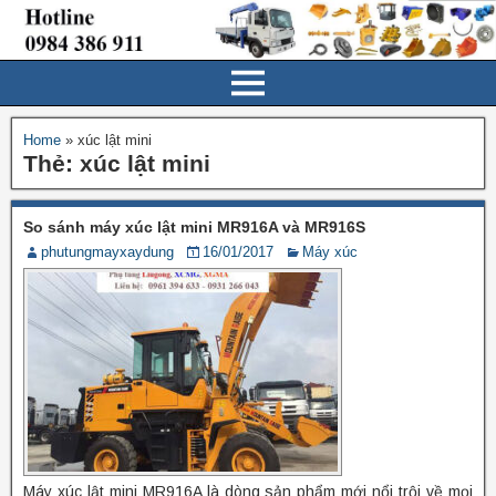
Home
»
xúc lật mini
Thẻ:
xúc lật mini
So sánh máy xúc lật mini MR916A và MR916S
phutungmayxaydung
16/01/2017
Máy xúc
Máy xúc lật mini MR916A là dòng sản phẩm mới nổi trội về mọi