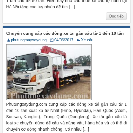
1 tấn cho tới 50 tấn. Hiện nay nhu cầu thuê xe cẩu tự hành tại
Hà Nội tăng cao tuy nhiên để tìm […]
Đọc tiếp
Chuyên cung cấp các dòng xe tải gắn cẩu từ 1 đến 10 tấn
phutungmayxaydung
04/06/2017
Xe cẩu
Phutungxaydung.com cung cấp các dòng xe tải gắn cẩu từ 1
đến 10 tấn xuất xứ từ Nhật (Hino, Hyundai), Hàn Quốc (Atom,
Soosan, Kanglim), Trung Quốc (Dongfeng). Xe tải gắn cẩu là
loại xe chuyên dùng để cẩu và nâng vật, hàng hóa và có thể di
chuyển cơ động nhanh chóng. Có nhiều […]