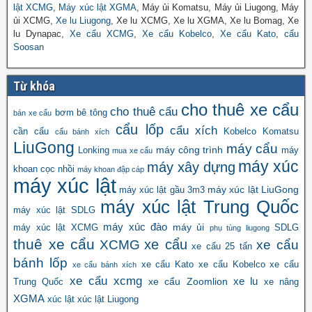
lật XCMG
,
Máy xúc lật XGMA
, Máy ủi Komatsu, Máy ủi Liugong, Máy
ủi XCMG,
Xe lu Liugong
, Xe lu XCMG, Xe lu XGMA, Xe lu Bomag, Xe
lu Dynapac,
Xe cẩu XCMG
,
Xe cẩu Kobelco
,
Xe cẩu Kato
,
cẩu
Soosan
Từ khóa
cho thuê xe cẩu
cho thuê cẩu
bơm bê tông
bán xe cẩu
cẩu lốp
cẩu xích
cần cẩu
Kobelco
Komatsu
cẩu bánh xích
LiuGong
máy cẩu
máy công trình
Lonking
máy
mua xe cẩu
máy xúc
máy xây dựng
khoan cọc nhồi
máy khoan đập cáp
máy xúc lật
máy xúc lật LiuGong
máy xúc lật gầu 3m3
máy xúc lật Trung Quốc
máy xúc lật SDLG
máy xúc đào
máy ủi
máy xúc lật XCMG
SDLG
phụ tùng liugong
thuê xe cẩu
xe cẩu
XCMG
xe cẩu
xe cẩu 25 tấn
bánh lốp
xe cẩu Kato
xe cẩu Kobelco
xe cẩu
xe cẩu bánh xích
xe cẩu xcmg
xe lu
xe cẩu Zoomlion
Trung Quốc
xe nâng
XGMA
xúc lật
xúc lật Liugong