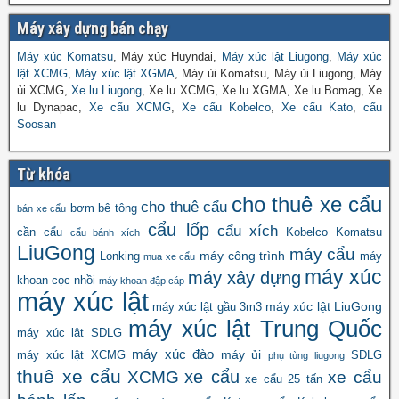
Máy xây dựng bán chạy
Máy xúc Komatsu
, Máy xúc Huyndai,
Máy xúc lật Liugong
,
Máy xúc
lật XCMG
,
Máy xúc lật XGMA
, Máy ủi Komatsu, Máy ủi Liugong, Máy
ủi XCMG,
Xe lu Liugong
, Xe lu XCMG, Xe lu XGMA, Xe lu Bomag, Xe
lu Dynapac,
Xe cẩu XCMG
,
Xe cẩu Kobelco
,
Xe cẩu Kato
,
cẩu
Soosan
Từ khóa
cho thuê xe cẩu
cho thuê cẩu
bơm bê tông
bán xe cẩu
cẩu lốp
cẩu xích
cần cẩu
Kobelco
Komatsu
cẩu bánh xích
LiuGong
máy cẩu
máy công trình
Lonking
máy
mua xe cẩu
máy xúc
máy xây dựng
khoan cọc nhồi
máy khoan đập cáp
máy xúc lật
máy xúc lật LiuGong
máy xúc lật gầu 3m3
máy xúc lật Trung Quốc
máy xúc lật SDLG
máy xúc đào
máy ủi
máy xúc lật XCMG
SDLG
phụ tùng liugong
thuê xe cẩu
xe cẩu
XCMG
xe cẩu
xe cẩu 25 tấn