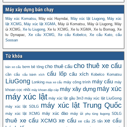
Máy xây dựng bán chạy
Máy xúc Komatsu
, Máy xúc Huyndai,
Máy xúc lật Liugong
,
Máy xúc
lật XCMG
,
Máy xúc lật XGMA
, Máy ủi Komatsu, Máy ủi Liugong, Máy
ủi XCMG,
Xe lu Liugong
, Xe lu XCMG, Xe lu XGMA, Xe lu Bomag, Xe
lu Dynapac,
Xe cẩu XCMG
,
Xe cẩu Kobelco
,
Xe cẩu Kato
,
cẩu
Soosan
Từ khóa
cho thuê xe cẩu
cho thuê cẩu
bơm bê tông
bán xe cẩu
cẩu lốp
cẩu xích
cần cẩu
Kobelco
Komatsu
cẩu bánh xích
LiuGong
máy cẩu
máy công trình
Lonking
máy
mua xe cẩu
máy xúc
máy xây dựng
khoan cọc nhồi
máy khoan đập cáp
máy xúc lật
máy xúc lật LiuGong
máy xúc lật gầu 3m3
máy xúc lật Trung Quốc
máy xúc lật SDLG
máy xúc đào
máy ủi
máy xúc lật XCMG
SDLG
phụ tùng liugong
thuê xe cẩu
xe cẩu
XCMG
xe cẩu
xe cẩu 25 tấn