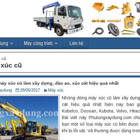
dựng
Máy công trình
Liên hệ
 cũ
xúc cũ
y xúc cũ làm xây dựng, đào ao, xúc cát hiệu quả nhất
aydung
28/05/2017
Máy xúc
Những dòng máy xúc cũ làm xây dựng
cát hiệu quả nhất hiện nay bao 
Kobelco, Doosan, Kubota, Volvo, Hitachi
Bài viết này Phutungxaydung.com ch
bạn một số loại máy xúc cũ bền được 
khi bị lỗi vặt. Và thường được dùng tro