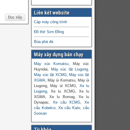
Liên kết website
Đọc tiếp
Cáp máy công trình
Đồ thờ Sơn Đồng
Búa phá đá
Máy xây dựng bán chạy
Máy xúc Komatsu
, Máy xúc
Huyndai,
Máy xúc lật Liugong
,
Máy xúc lật XCMG
,
Máy xúc lật
XGMA
, Máy ủi Komatsu, Máy ủi
Liugong, Máy ủi XCMG,
Xe lu
Liugong
, Xe lu XCMG, Xe lu
XGMA, Xe lu Bomag, Xe lu
Dynapac,
Xe cẩu XCMG
,
Xe
cẩu Kobelco
,
Xe cẩu Kato
,
cẩu
Soosan
Từ khóa