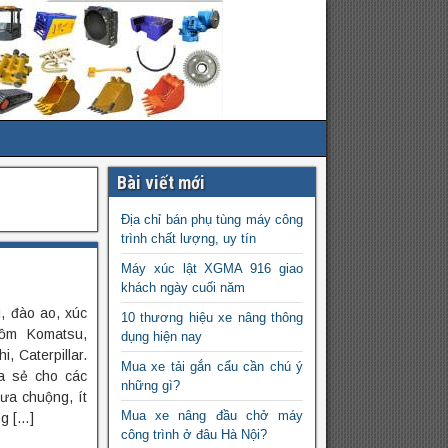
Bài viết mới
Địa chỉ bán phụ tùng máy công
trình chất lượng, uy tín
Máy xúc lật XGMA 916 giao
khách ngày cuối năm
, đào ao, xúc
10 thương hiệu xe nâng thông
gồm Komatsu,
dụng hiện nay
, Caterpillar.
Mua xe tải gắn cẩu cần chú ý
ia sẻ cho các
những gì?
ưa chuộng, ít
Mua xe nâng đầu chở máy
ng […]
công trình ở đâu Hà Nội?