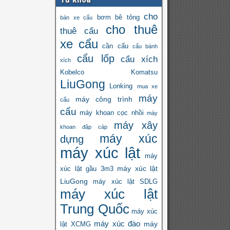
cho
bơm bê tông
bán xe cẩu
cho thuê
thuê cẩu
xe cẩu
cần cẩu
cẩu bánh
cẩu lốp
cẩu xích
xích
Kobelco
Komatsu
LiuGong
Lonking
mua xe
máy
máy công trình
cẩu
cẩu
máy khoan cọc nhồi
máy
máy xây
khoan đập cáp
máy xúc
dựng
máy xúc lật
máy
máy xúc lật
xúc lật gầu 3m3
LiuGong
máy xúc lật SDLG
máy xúc lật
Trung Quốc
máy xúc
máy xúc đào
máy
lật XCMG