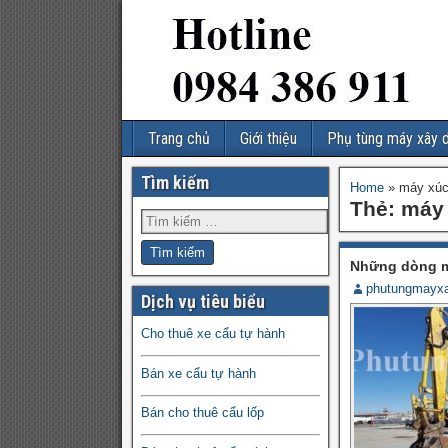
Trang chủ
Giới thiệu
Phụ tùng máy xây 
Tìm kiếm
Home
»
máy xúc
Thẻ:
máy 
Những dòng má
phutungmayx
Dịch vụ tiêu biểu
Cho thuê xe cẩu tự hành
Bán xe cẩu tự hành
Bán cho thuê cẩu lốp