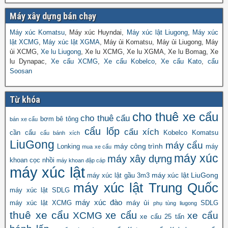
Máy xây dựng bán chạy
Máy xúc Komatsu
, Máy xúc Huyndai,
Máy xúc lật Liugong
,
Máy xúc
lật XCMG
,
Máy xúc lật XGMA
, Máy ủi Komatsu, Máy ủi Liugong, Máy
ủi XCMG,
Xe lu Liugong
, Xe lu XCMG, Xe lu XGMA, Xe lu Bomag, Xe
lu Dynapac,
Xe cẩu XCMG
,
Xe cẩu Kobelco
,
Xe cẩu Kato
,
cẩu
Soosan
Từ khóa
cho thuê xe cẩu
cho thuê cẩu
bơm bê tông
bán xe cẩu
cẩu lốp
cẩu xích
cần cẩu
Kobelco
Komatsu
cẩu bánh xích
LiuGong
máy cẩu
máy công trình
Lonking
máy
mua xe cẩu
máy xúc
máy xây dựng
khoan cọc nhồi
máy khoan đập cáp
máy xúc lật
máy xúc lật LiuGong
máy xúc lật gầu 3m3
máy xúc lật Trung Quốc
máy xúc lật SDLG
máy xúc đào
máy ủi
máy xúc lật XCMG
SDLG
phụ tùng liugong
thuê xe cẩu
xe cẩu
XCMG
xe cẩu
xe cẩu 25 tấn