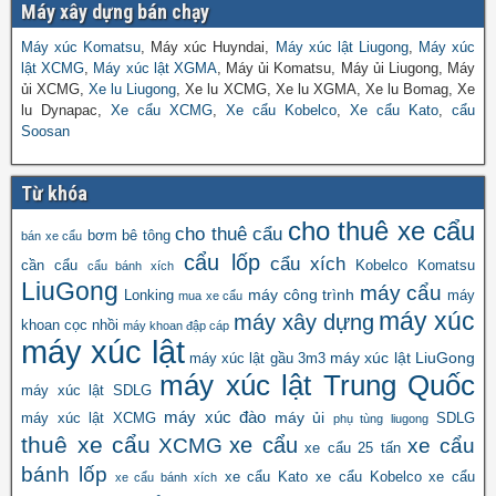
Máy xây dựng bán chạy
Máy xúc Komatsu
, Máy xúc Huyndai,
Máy xúc lật Liugong
,
Máy xúc
lật XCMG
,
Máy xúc lật XGMA
, Máy ủi Komatsu, Máy ủi Liugong, Máy
ủi XCMG,
Xe lu Liugong
, Xe lu XCMG, Xe lu XGMA, Xe lu Bomag, Xe
lu Dynapac,
Xe cẩu XCMG
,
Xe cẩu Kobelco
,
Xe cẩu Kato
,
cẩu
Soosan
Từ khóa
cho thuê xe cẩu
cho thuê cẩu
bơm bê tông
bán xe cẩu
cẩu lốp
cẩu xích
cần cẩu
Kobelco
Komatsu
cẩu bánh xích
LiuGong
máy cẩu
máy công trình
Lonking
máy
mua xe cẩu
máy xúc
máy xây dựng
khoan cọc nhồi
máy khoan đập cáp
máy xúc lật
máy xúc lật LiuGong
máy xúc lật gầu 3m3
máy xúc lật Trung Quốc
máy xúc lật SDLG
máy xúc đào
máy ủi
máy xúc lật XCMG
SDLG
phụ tùng liugong
thuê xe cẩu
xe cẩu
XCMG
xe cẩu
xe cẩu 25 tấn
bánh lốp
xe cẩu Kato
xe cẩu Kobelco
xe cẩu
xe cẩu bánh xích