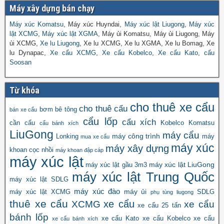
Máy xây dựng bán chạy
Máy xúc Komatsu
, Máy xúc Huyndai,
Máy xúc lật Liugong
,
Máy xúc
lật XCMG
,
Máy xúc lật XGMA
, Máy ủi Komatsu, Máy ủi Liugong, Máy
ủi XCMG,
Xe lu Liugong
, Xe lu XCMG, Xe lu XGMA, Xe lu Bomag, Xe
lu Dynapac,
Xe cẩu XCMG
,
Xe cẩu Kobelco
,
Xe cẩu Kato
,
cẩu
Soosan
Từ khóa
cho thuê xe cẩu
cho thuê cẩu
bơm bê tông
bán xe cẩu
cẩu lốp
cẩu xích
cần cẩu
Kobelco
Komatsu
cẩu bánh xích
LiuGong
máy cẩu
máy công trình
Lonking
máy
mua xe cẩu
máy xúc
máy xây dựng
khoan cọc nhồi
máy khoan đập cáp
máy xúc lật
máy xúc lật LiuGong
máy xúc lật gầu 3m3
máy xúc lật Trung Quốc
máy xúc lật SDLG
máy xúc đào
máy ủi
máy xúc lật XCMG
SDLG
phụ tùng liugong
thuê xe cẩu
xe cẩu
XCMG
xe cẩu
xe cẩu 25 tấn
bánh lốp
xe cẩu Kato
xe cẩu Kobelco
xe cẩu
xe cẩu bánh xích