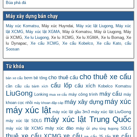
Búa phá đá
Máy xây dựng bán chạy
Máy xúc Komatsu
, Máy xúc Huyndai,
Máy xúc lật Liugong
,
Máy xúc
lật XCMG
,
Máy xúc lật XGMA
, Máy ủi Komatsu, Máy ủi Liugong, Máy
ủi XCMG,
Xe lu Liugong
, Xe lu XCMG, Xe lu XGMA, Xe lu Bomag, Xe
lu Dynapac,
Xe cẩu XCMG
,
Xe cẩu Kobelco
,
Xe cẩu Kato
,
cẩu
Soosan
Từ khóa
cho thuê xe cẩu
cho thuê cẩu
bơm bê tông
bán xe cẩu
cẩu lốp
cẩu xích
cần cẩu
Kobelco
Komatsu
cẩu bánh xích
LiuGong
máy cẩu
máy công trình
Lonking
máy
mua xe cẩu
máy xúc
máy xây dựng
khoan cọc nhồi
máy khoan đập cáp
máy xúc lật
máy xúc lật LiuGong
máy xúc lật gầu 3m3
máy xúc lật Trung Quốc
máy xúc lật SDLG
máy xúc đào
máy ủi
máy xúc lật XCMG
SDLG
phụ tùng liugong
thuê xe cẩu
xe cẩu
XCMG
xe cẩu
xe cẩu 25 tấn