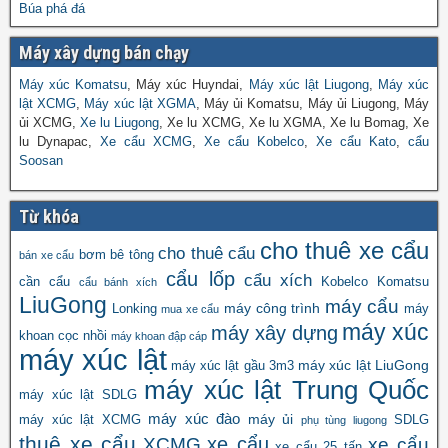
Búa phá đá
Máy xây dựng bán chạy
Máy xúc Komatsu
, Máy xúc Huyndai,
Máy xúc lật Liugong
,
Máy xúc
lật XCMG
,
Máy xúc lật XGMA
, Máy ủi Komatsu, Máy ủi Liugong, Máy
ủi XCMG,
Xe lu Liugong
, Xe lu XCMG, Xe lu XGMA, Xe lu Bomag, Xe
lu Dynapac,
Xe cẩu XCMG
,
Xe cẩu Kobelco
,
Xe cẩu Kato
,
cẩu
Soosan
Từ khóa
cho thuê xe cẩu
cho thuê cẩu
bơm bê tông
bán xe cẩu
cẩu lốp
cẩu xích
cần cẩu
Kobelco
Komatsu
cẩu bánh xích
LiuGong
máy cẩu
máy công trình
Lonking
máy
mua xe cẩu
máy xúc
máy xây dựng
khoan cọc nhồi
máy khoan đập cáp
máy xúc lật
máy xúc lật LiuGong
máy xúc lật gầu 3m3
máy xúc lật Trung Quốc
máy xúc lật SDLG
máy xúc đào
máy ủi
máy xúc lật XCMG
SDLG
phụ tùng liugong
thuê xe cẩu
xe cẩu
XCMG
xe cẩu
xe cẩu 25 tấn