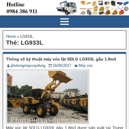
Home
»
LG933L
Thẻ:
LG933L
Thông số kỹ thuật máy xúc lật SDLG LG933L gầu 1.8m3
phutungmayxaydung
16/06/2017
Máy xúc
Máy xúc lật SDLG LG933L gầu 1.8m3 được sản xuất tại Trung