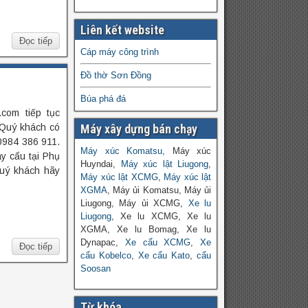
Liên kết website
Đọc tiếp
Cáp máy công trình
Đồ thờ Sơn Đồng
Búa phá đá
com tiếp tục
 Quý khách có
Máy xây dựng bán chạy
 0984 386 911.
Máy xúc Komatsu
, Máy xúc
y cẩu tại Phụ
Huyndai,
Máy xúc lật Liugong
,
quý khách hãy
Máy xúc lật XCMG
,
Máy xúc lật
XGMA
, Máy ủi Komatsu, Máy ủi
Liugong, Máy ủi XCMG,
Xe lu
Liugong
, Xe lu XCMG, Xe lu
XGMA, Xe lu Bomag, Xe lu
Dynapac,
Xe cẩu XCMG
,
Xe
Đọc tiếp
cẩu Kobelco
,
Xe cẩu Kato
,
cẩu
Soosan
Từ khóa