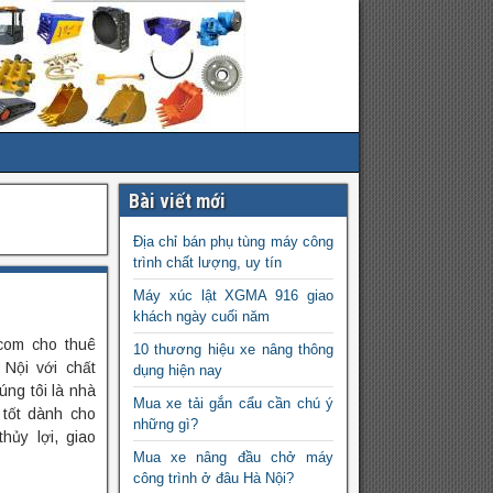
Bài viết mới
Địa chỉ bán phụ tùng máy công
trình chất lượng, uy tín
Máy xúc lật XGMA 916 giao
khách ngày cuối năm
com cho thuê
10 thương hiệu xe nâng thông
 Nội với chất
dụng hiện nay
úng tôi là nhà
Mua xe tải gắn cẩu cần chú ý
 tốt dành cho
những gì?
hủy lợi, giao
Mua xe nâng đầu chở máy
công trình ở đâu Hà Nội?