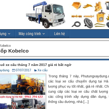
dựng
Máy công trình
Liên hệ
 Kobelco
lốp Kobelco
huê xe cẩu tháng 7 năm 2017 giá rẻ bất ngờ
aydung
07/07/2017
Xe cẩu
Trong tháng 7 này, Phutungxaydung.
các loại xe cẩu chuyên dụng tại Hà
lượng phục vụ tốt nhất, giá rẻ nhất. Ch
cung cấp các loại xe cẩu chất lượng
các công trình xây dựng dân dụng, t
thông cầu đường, nhà […]