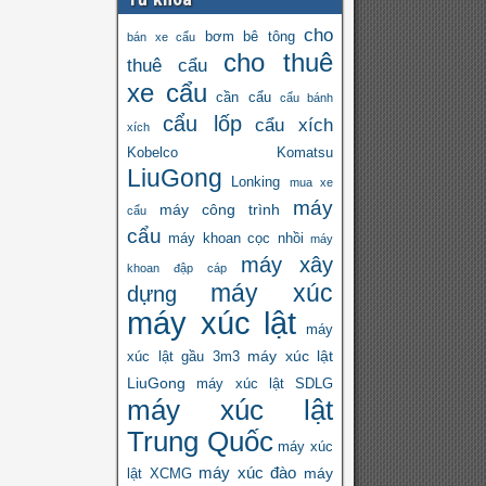
cho
bơm bê tông
bán xe cẩu
cho thuê
thuê cẩu
xe cẩu
cần cẩu
cẩu bánh
cẩu lốp
cẩu xích
xích
Kobelco
Komatsu
LiuGong
Lonking
mua xe
máy
máy công trình
cẩu
cẩu
máy khoan cọc nhồi
máy
máy xây
khoan đập cáp
máy xúc
dựng
máy xúc lật
máy
máy xúc lật
xúc lật gầu 3m3
LiuGong
máy xúc lật SDLG
máy xúc lật
Trung Quốc
máy xúc
máy xúc đào
máy
lật XCMG