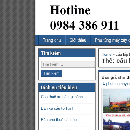
Trang chủ
Giới thiệu
Phụ tùng máy xây 
Tìm kiếm
Home
»
cẩu lốp
Thẻ:
cẩu 
Báo giá cho t
phutungmayx
Dịch vụ tiêu biểu
Cho thuê xe cẩu tự hành
Bán xe cẩu tự hành
Bán cho thuê cẩu lốp